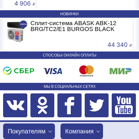
4 906
4 
НОВИНКИ
Сплит-система ABASK ABK-12
Сплит-
BRG/TC2/E1 BURGOS BLACK
BURGO
44 340
СПОСОБЫ ОНЛАЙН ОПЛАТЫ
МЫ В СОЦИАЛЬНЫХ СЕТЯХ
Покупателям
Компания