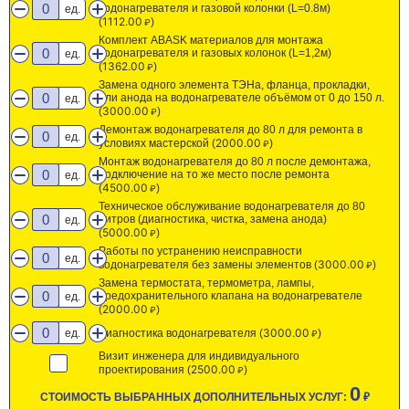
водонагревателя и газовой колонки (L=0.8м)
ед.
1112.00
(
)
Комплект ABASK материалов для монтажа
водонагревателя и газовых колонок (L=1,2м)
ед.
1362.00
(
)
Замена одного элемента ТЭНа, фланца, прокладки,
или анода на водонагревателе объёмом от 0 до 150 л.
ед.
3000.00
(
)
Демонтаж водонагревателя до 80 л для ремонта в
ед.
2000.00
условиях мастерской (
)
Монтаж водонагревателя до 80 л после демонтажа,
подключение на то же место после ремонта
ед.
4500.00
(
)
Техническое обслуживание водонагревателя до 80
литров (диагностика, чистка, замена анода)
ед.
5000.00
(
)
Работы по устранению неисправности
ед.
3000.00
водонагревателя без замены элементов (
)
Замена термостата, термометра, лампы,
предохранительного клапана на водонагревателе
ед.
2000.00
(
)
3000.00
ед.
Диагностика водонагревателя (
)
Визит инженера для индивидуального
2500.00
проектирования (
)
0
СТОИМОСТЬ ВЫБРАННЫХ ДОПОЛНИТЕЛЬНЫХ УСЛУГ:
₽