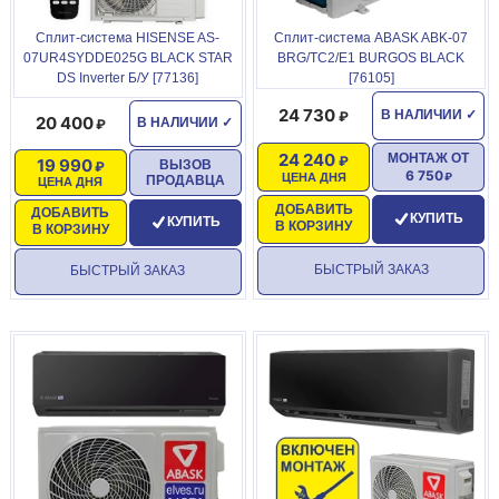
Сплит-система HISENSE AS-
Сплит-система ABASK ABK-07
07UR4SYDDE025G BLACK STAR
BRG/TC2/E1 BURGOS BLACK
DS Inverter Б/У [77136]
[76105]
24 730
В НАЛИЧИИ
✓
20 400
В НАЛИЧИИ
✓
24 240
МОНТАЖ ОТ
19 990
ВЫЗОВ
6 750
ЦЕНА ДНЯ
ПРОДАВЦА
ЦЕНА ДНЯ
ДОБАВИТЬ
ДОБАВИТЬ
КУПИТЬ
КУПИТЬ
В КОРЗИНУ
В КОРЗИНУ
БЫСТРЫЙ ЗАКАЗ
БЫСТРЫЙ ЗАКАЗ