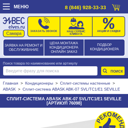
МЕНЮ
8 (846) 928-33-33
ЗАКАЗАТЬ ЗВОНОК
АКЦИИ И СКИДКИ
НАШ СЕРВИС
КЛИМАТА
ЦЕНА МОНТАЖА
ПОДБОР
ЗАЯВКА НА РЕМОНТ И
КОНДИЦИОНЕРА
КОНДИЦИОНЕРА
ОБСЛУЖИВАНИЕ
ОНЛАЙН ЗАКАЗ
Поиск товара по наименованию или артикулу
Главная
>
Кондиционеры
>
Сплит-системы настенные
>
ABASK
>
Сплит-система ABASK ABK-07 SVL/TC1/E1 SEVILLE
СПЛИТ-СИСТЕМА ABASK ABK-07 SVL/TC1/E1 SEVILLE
[АРТИКУЛ 76098]