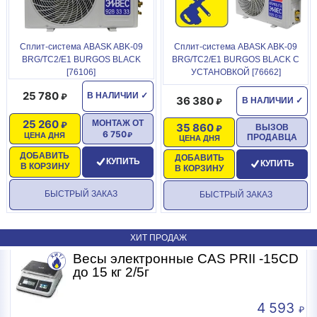
Сплит-система ABASK ABK-09
Сплит-система ABASK ABK-09
BRG/TC2/E1 BURGOS BLACK
BRG/TC2/E1 BURGOS BLACK С
[76106]
УСТАНОВКОЙ [76662]
25 780
В НАЛИЧИИ
✓
36 380
В НАЛИЧИИ
✓
25 260
МОНТАЖ ОТ
35 860
ВЫЗОВ
6 750
ЦЕНА ДНЯ
ПРОДАВЦА
ЦЕНА ДНЯ
ДОБАВИТЬ
ДОБАВИТЬ
КУПИТЬ
КУПИТЬ
В КОРЗИНУ
В КОРЗИНУ
БЫСТРЫЙ ЗАКАЗ
БЫСТРЫЙ ЗАКАЗ
ХИТ ПРОДАЖ
Весы электронные CAS PRII -15CD
Б
до 15 кг 2/5г
4 593