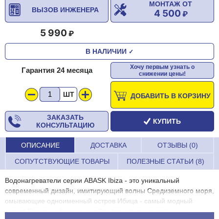
МОНТАЖ ОТ
ВЫЗОВ ИНЖЕНЕРА
4 500
5 990
В НАЛИЧИИ
✓
Хочу первым узнать о
Гарантия 24 месяца
снижении цены!
ШТ
ДОБАВИТЬ В КОРЗИНУ
ЗАКАЗАТЬ
КУПИТЬ
КОНСУЛЬТАЦИЮ
ОПИСАНИЕ
ДОСТАВКА
ОТЗЫВЫ (0)
СОПУТСТВУЮЩИЕ ТОВАРЫ
ПОЛЕЗНЫЕ СТАТЬИ (8)
Водонагреватели серии ABASK Ibiza - это уникальный
современный дизайн, имитирующий волны Средиземного моря,
омывающие одноименный остров Ибица - самый модный
курорт Европы, где можно найти все: от круглосуточного