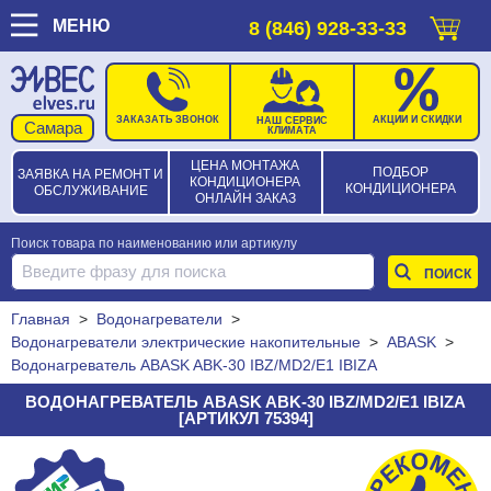
МЕНЮ
8 (846) 928-33-33
ЗАКАЗАТЬ ЗВОНОК
АКЦИИ И СКИДКИ
НАШ СЕРВИС
КЛИМАТА
ЦЕНА МОНТАЖА
ПОДБОР
ЗАЯВКА НА РЕМОНТ И
КОНДИЦИОНЕРА
КОНДИЦИОНЕРА
ОБСЛУЖИВАНИЕ
ОНЛАЙН ЗАКАЗ
Поиск товара по наименованию или артикулу
Главная
>
Водонагреватели
>
Водонагреватели электрические накопительные
>
ABASK
>
Водонагреватель ABASK ABK-30 IBZ/MD2/E1 IBIZA
ВОДОНАГРЕВАТЕЛЬ ABASK ABK-30 IBZ/MD2/E1 IBIZA
[АРТИКУЛ 75394]