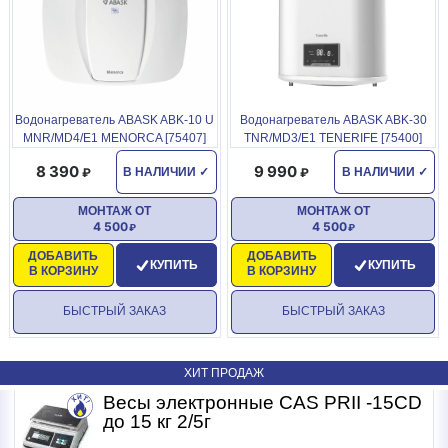
Водонагреватель ABASK ABK-10 U
Водонагреватель ABASK ABK-30
MNR/MD4/E1 MENORCA [75407]
TNR/MD3/E1 TENERIFE [75400]
8 390
9 990
В НАЛИЧИИ
✓
В НАЛИЧИИ
✓
МОНТАЖ ОТ
МОНТАЖ ОТ
4 500
4 500
ДОБАВИТЬ
ДОБАВИТЬ
КУПИТЬ
КУПИТЬ
В КОРЗИНУ
В КОРЗИНУ
БЫСТРЫЙ ЗАКАЗ
БЫСТРЫЙ ЗАКАЗ
ХИТ ПРОДАЖ
Весы электронные CAS PRII -15CD
Б
до 15 кг 2/5г