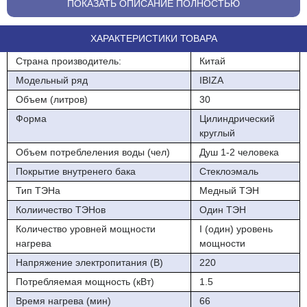
веселья до спокойного семейного отдыха.
ПОКАЗАТЬ ОПИСАНИЕ ПОЛНОСТЬЮ
Также как и знаменитый остров, водонагреватели ABASK Ibiza
ХАРАКТЕРИСТИКИ ТОВАРА
подойдут для любого потребителя. Представленные в трех
объемах бака, 30л, 50л, 80л. ABASK Ibiza подходят, как для
Страна производитель:
Китай
маленьких квартир так и для крупных предприятий.
Модельный ряд
IBIZA
Круглая форма корпуса
Объем (литров)
30
Магниевый анод
Форма
Цилиндрический
круглый
Капиллярный термостат мгновенного действия
Объем потреблеления воды (чел)
Душ 1-2 человека
Механическое управление
Покрытие внутренего бака
Стеклоэмаль
Легкий монтаж
Тип ТЭНа
Медный ТЭН
Колиичество ТЭНов
Один ТЭН
Дизайн разработан в Испании
Количество уровней мощности
I (один) уровень
Световой индикатор включения
нагрева
мощности
Монтажный набор в комплекте
Напряжение электропитания (В)
220
Потребляемая мощность (кВт)
1.5
Качественный медный ТЭН
Время нагрева (мин)
66