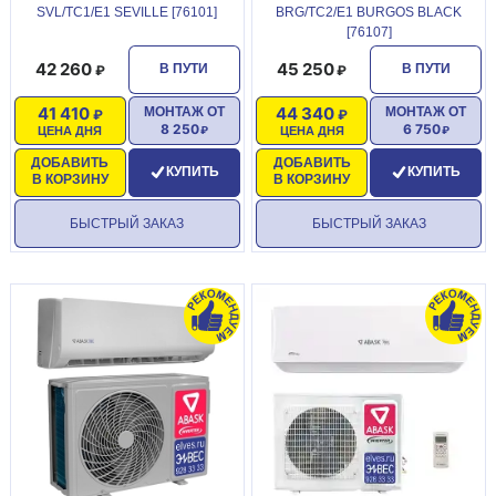
SVL/TC1/E1 SEVILLE [76101]
BRG/TC2/E1 BURGOS BLACK
[76107]
42 260
45 250
В ПУТИ
В ПУТИ
41 410
44 340
МОНТАЖ ОТ
МОНТАЖ ОТ
8 250
6 750
ЦЕНА ДНЯ
ЦЕНА ДНЯ
ДОБАВИТЬ
ДОБАВИТЬ
КУПИТЬ
КУПИТЬ
В КОРЗИНУ
В КОРЗИНУ
БЫСТРЫЙ ЗАКАЗ
БЫСТРЫЙ ЗАКАЗ