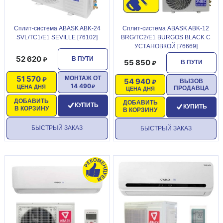
Сплит-система ABASK ABK-24
Сплит-система ABASK ABK-12
SVL/TC1/E1 SEVILLE [76102]
BRG/TC2/E1 BURGOS BLACK С
УСТАНОВКОЙ [76669]
52 620
В ПУТИ
55 850
В ПУТИ
51 570
МОНТАЖ ОТ
54 940
ВЫЗОВ
14 490
ЦЕНА ДНЯ
ПРОДАВЦА
ЦЕНА ДНЯ
ДОБАВИТЬ
ДОБАВИТЬ
КУПИТЬ
КУПИТЬ
В КОРЗИНУ
В КОРЗИНУ
БЫСТРЫЙ ЗАКАЗ
БЫСТРЫЙ ЗАКАЗ