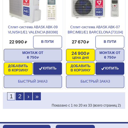
Сплит-система ABASK ABK-09
Сплит-система ABASK ABK-07
VLN/SH1/E1 VALENCIA [68398]
BRC/MB1/E1 BARCELONA [73104]
22 990
27 670
В ПУТИ
В ПУТИ
24 900
МОНТАЖ ОТ
МОНТАЖ ОТ
6 750
6 750
ЦЕНА ДНЯ
ДОБАВИТЬ
ДОБАВИТЬ
КУПИТЬ
КУПИТЬ
В КОРЗИНУ
В КОРЗИНУ
БЫСТРЫЙ ЗАКАЗ
БЫСТРЫЙ ЗАКАЗ
1
2
›
»
Показано с 1 по 20 из 33 (всего страниц 2)