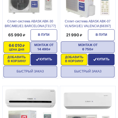
Сплит-система ABASK ABK-30
Сплит-система ABASK ABK-07
BRC/MB1/E1 BARCELONA [73177]
VLN/SH1/E1 VALENCIA [68397]
65 990
21 990
В ПУТИ
В ПУТИ
64 010
МОНТАЖ ОТ
МОНТАЖ ОТ
14 490
6 750
ЦЕНА ДНЯ
ДОБАВИТЬ
ДОБАВИТЬ
КУПИТЬ
КУПИТЬ
В КОРЗИНУ
В КОРЗИНУ
БЫСТРЫЙ ЗАКАЗ
БЫСТРЫЙ ЗАКАЗ