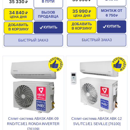
35 330
В ПУТИ
35 990
МОНТАЖ ОТ
34 840
ВЫЗОВ
6 750
ЦЕНА ДНЯ
ПРОДАВЦА
ЦЕНА ДНЯ
ДОБАВИТЬ
ДОБАВИТЬ
КУПИТЬ
КУПИТЬ
В КОРЗИНУ
В КОРЗИНУ
БЫСТРЫЙ ЗАКАЗ
БЫСТРЫЙ ЗАКАЗ
Сплит-система ABASK ABK-09
Сплит-система ABASK ABK-12
RND/TC3/E1 RONDA INVERTER
SVL/TC1/E1 SEVILLE [76100]
[76109]