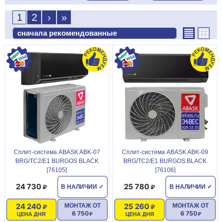
1
2
›
»
Сплит-система ABASK ABK-07
Сплит-система ABASK ABK-09
BRG/TC2/E1 BURGOS BLACK
BRG/TC2/E1 BURGOS BLACK
[76105]
[76106]
24 730
25 780
В НАЛИЧИИ
✓
В НАЛИЧИИ
✓
24 240
25 260
МОНТАЖ ОТ
МОНТАЖ ОТ
6 750
6 750
ЦЕНА ДНЯ
ЦЕНА ДНЯ