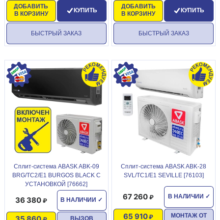
ДОБАВИТЬ
ДОБАВИТЬ
КУПИТЬ
КУПИТЬ
В КОРЗИНУ
В КОРЗИНУ
БЫСТРЫЙ ЗАКАЗ
БЫСТРЫЙ ЗАКАЗ
Сплит-система ABASK ABK-09
Сплит-система ABASK ABK-28
BRG/TC2/E1 BURGOS BLACK С
SVL/TC1/E1 SEVILLE [76103]
УСТАНОВКОЙ [76662]
67 260
В НАЛИЧИИ
✓
36 380
В НАЛИЧИИ
✓
65 910
МОНТАЖ ОТ
35 860
ВЫЗОВ