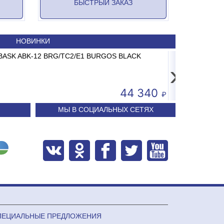
БЫСТРЫЙ ЗАКАЗ
НОВИНКИ
26 AC-15.2 до 15кг LCD, 2г, без стойки
ABASK ABK-12 BRG/TC2/E1 BURGOS BLACK
Принтер штрих-кода 
Сплит-систем
›
3 681
44 340
МЫ В СОЦИАЛЬНЫХ СЕТЯХ
ПЕЦИАЛЬНЫЕ ПРЕДЛОЖЕНИЯ