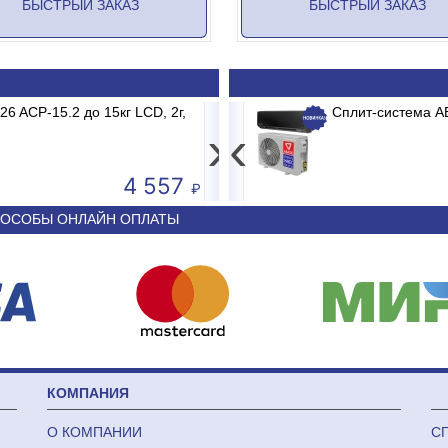
БЫСТРЫЙ ЗАКАЗ
БЫСТРЫЙ ЗАКАЗ
B2/E1 MADRID INVERTER
 ACP-15.2 до 15кг LCD, 2г,
Весы электронные MERTECH M-ER 3
Сплит-система 
›
‹
4 557
50 590
ОСОБЫ ОНЛАЙН ОПЛАТЫ
КОМПАНИЯ
О КОМПАНИИ
С