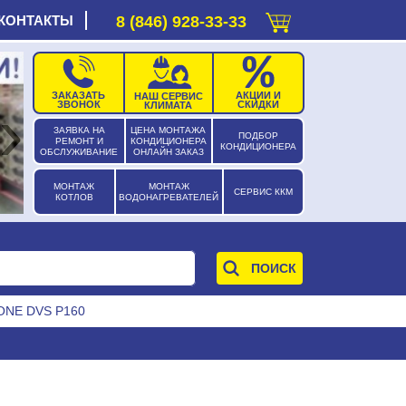
КОНТАКТЫ
8 (846) 928-33-33
ЗАКАЗАТЬ
АКЦИИ И
НАШ СЕРВИС
›
ЗВОНОК
СКИДКИ
КЛИМАТА
ЗАЯВКА НА
ЦЕНА МОНТАЖА
ПОДБОР
РЕМОНТ И
КОНДИЦИОНЕРА
КОНДИЦИОНЕРА
ОБСЛУЖИВАНИЕ
ОНЛАЙН ЗАКАЗ
МОНТАЖ
МОНТАЖ
СЕРВИС ККМ
КОТЛОВ
ВОДОНАГРЕВАТЕЛЕЙ
ONE DVS P160