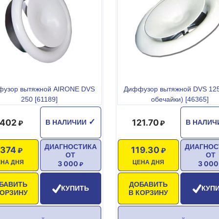
узор вытяжной AIRONE DVS
Диффузор вытяжной DVS 125
250 [61189]
обечайки) [46365]
 402
121.70
✓
В НАЛИЧИИ
В НАЛИ
ДИАГНОСТИКА
ДИАГНОС
 374
119.30
ОТ
ОТ
ЕНА ДНЯ
ЦЕНА ДНЯ
3 000
3 000
БАВИТЬ
ДОБАВИТЬ
КУПИТЬ
КУП
КОРЗИНУ
В КОРЗИНУ