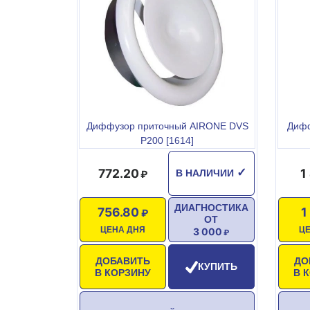
Диффузор приточный AIRONE DVS
Дифф
P200 [1614]
772.20
1
✓
В НАЛИЧИИ
ДИАГНОСТИКА
756.80
1
ОТ
ЦЕНА ДНЯ
Ц
3 000
ДОБАВИТЬ
ДО
КУПИТЬ
В КОРЗИНУ
В 