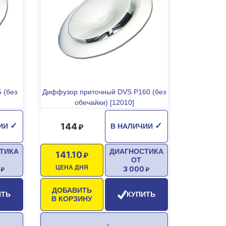
 (без
Диффузор приточный DVS P160 (без
обечайки) [12010]
144
✓
✓
ЧИИ
В НАЛИЧИИ
ТИКА
ДИАГНОСТИКА
141.10
ОТ
ЦЕНА ДНЯ
3 000
ДОБАВИТЬ
ИТЬ
КУПИТЬ
В КОРЗИНУ