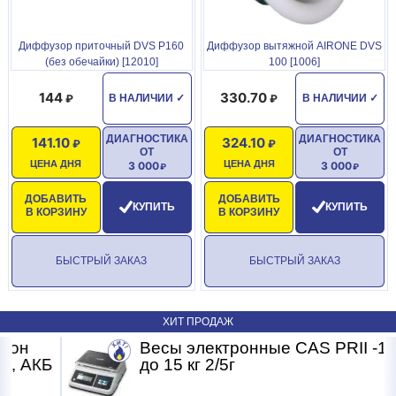
Диффузор приточный DVS P160
Диффузор вытяжной AIRONE DVS
(без обечайки) [12010]
100 [1006]
144
330.70
В НАЛИЧИИ
✓
В НАЛИЧИИ
✓
ДИАГНОСТИКА
ДИАГНОСТИКА
141.10
324.10
ОТ
ОТ
ЦЕНА ДНЯ
ЦЕНА ДНЯ
3 000
3 000
ДОБАВИТЬ
ДОБАВИТЬ
КУПИТЬ
КУПИТЬ
В КОРЗИНУ
В КОРЗИНУ
БЫСТРЫЙ ЗАКАЗ
БЫСТРЫЙ ЗАКАЗ
ХИТ ПРОДАЖ
Весы электронные CAS PRII -15CD
Б
до 15 кг 2/5г