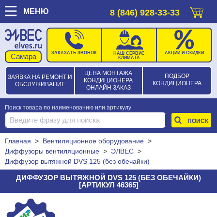
МЕНЮ
8 (846) 928-33-33
ЗАКАЗАТЬ ЗВОНОК
АКЦИИ И СКИДКИ
НАШ СЕРВИС
КЛИМАТА
ЦЕНА МОНТАЖА
ПОДБОР
ЗАЯВКА НА РЕМОНТ И
КОНДИЦИОНЕРА
КОНДИЦИОНЕРА
ОБСЛУЖИВАНИЕ
ОНЛАЙН ЗАКАЗ
Поиск товара по наименованию или артикулу
Главная
>
Вентиляционное оборудование
>
Диффузоры вентиляционные
>
ЭЛВЕС
>
Диффузор вытяжной DVS 125 (без обечайки)
ДИФФУЗОР ВЫТЯЖНОЙ DVS 125 (БЕЗ ОБЕЧАЙКИ)
[АРТИКУЛ 46365]