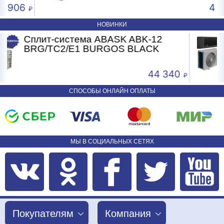
4 593
НОВИНКИ
Сплит-система ABASK ABK-07
BRG/TC2/E1 BURGOS BLACK
 340
24 24
СПОСОБЫ ОНЛАЙН ОПЛАТЫ
МЫ В СОЦИАЛЬНЫХ СЕТЯХ
Покупателям
Компания