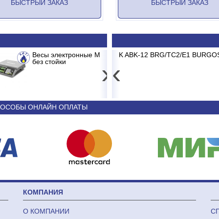
БЫСТРЫЙ ЗАКАЗ
БЫСТРЫЙ ЗАКАЗ
R 326 AC-15.2 до 15кг LCD, 2г,
BK-12 BRG/TC2/E1 BURGOS BLACK
Принтер штрих-кода Poscente
Сплит-сис
›
‹
3 681
44 340
ОСОБЫ ОНЛАЙН ОПЛАТЫ
КОМПАНИЯ
О КОМПАНИИ
С