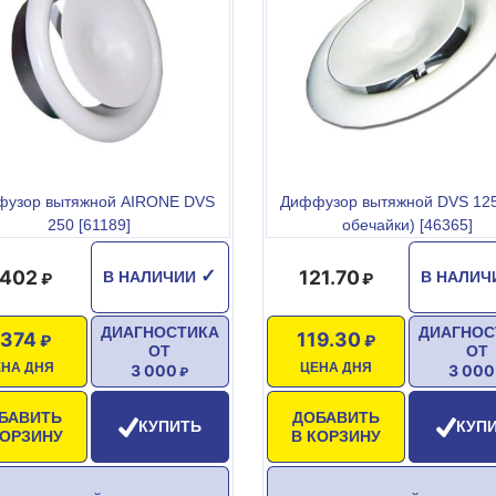
узор вытяжной AIRONE DVS
Диффузор вытяжной DVS 125
250 [61189]
обечайки) [46365]
 402
121.70
✓
В НАЛИЧИИ
В НАЛИ
ДИАГНОСТИКА
ДИАГНОС
 374
119.30
ОТ
ОТ
ЕНА ДНЯ
ЦЕНА ДНЯ
3 000
3 000
БАВИТЬ
ДОБАВИТЬ
КУПИТЬ
КУП
КОРЗИНУ
В КОРЗИНУ