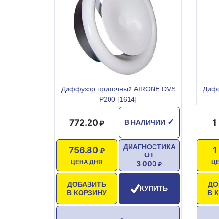
Диффузор приточный AIRONE DVS
Дифф
P200 [1614]
772.20
1
✓
В НАЛИЧИИ
ДИАГНОСТИКА
756.80
1
ОТ
ЦЕНА ДНЯ
Ц
3 000
ДОБАВИТЬ
ДО
КУПИТЬ
В КОРЗИНУ
В 