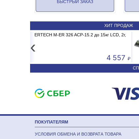
БЫСТРЫЙ ЗАКАЗ
ХИТ ПРОДАЖ
ADRID INVERTER
2 до 15кг LCD, 2г,
Весы электронные MERTECH M-E
Сплит-система ABASK A
без стойки
‹
4 557
50 590
СП
ПОКУПАТЕЛЯМ
УСЛОВИЯ ОБМЕНА И ВОЗВРАТА ТОВАРА