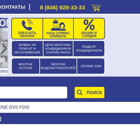
КОНТАКТЫ
8 (846) 928-33-33
ЗАКАЗАТЬ
АКЦИИ И
НАШ СЕРВИС
›
ЗВОНОК
СКИДКИ
КЛИМАТА
ЗАЯВКА НА
ЦЕНА МОНТАЖА
ПОДБОР
РЕМОНТ И
КОНДИЦИОНЕРА
КОНДИЦИОНЕРА
ОБСЛУЖИВАНИЕ
ОНЛАЙН ЗАКАЗ
МОНТАЖ
МОНТАЖ
СЕРВИС ККМ
КОТЛОВ
ВОДОНАГРЕВАТЕЛЕЙ
ONE DVS P250
]