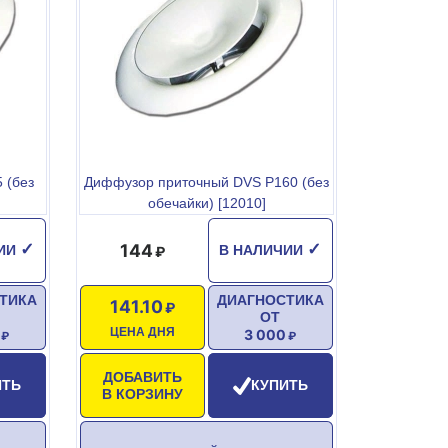
 (без
Диффузор приточный DVS P160 (без
обечайки) [12010]
144
✓
✓
ЧИИ
В НАЛИЧИИ
ТИКА
ДИАГНОСТИКА
141.10
ОТ
ЦЕНА ДНЯ
3 000
ДОБАВИТЬ
ИТЬ
КУПИТЬ
В КОРЗИНУ