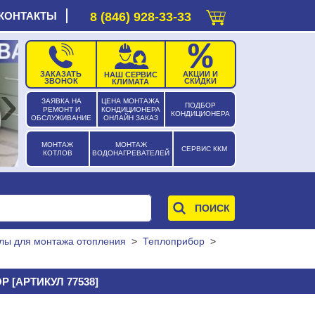
КОНТАКТЫ
8 (846) 928-33-33
ЗАКАЗАТЬ
АКЦИИ И
НАШ СЕРВИС
›
ЗВОНОК
СКИДКИ
КЛИМАТА
ЗАЯВКА НА
ЦЕНА МОНТАЖА
ПОДБОР
РЕМОНТ И
КОНДИЦИОНЕРА
КОНДИЦИОНЕРА
ОБСЛУЖИВАНИЕ
ОНЛАЙН ЗАКАЗ
МОНТАЖ
МОНТАЖ
СЕРВИС ККМ
КОТЛОВ
ВОДОНАГРЕВАТЕЛЕЙ
лы для монтажа отопления
>
Теплоприбор
>
 [АРТИКУЛ 77538]