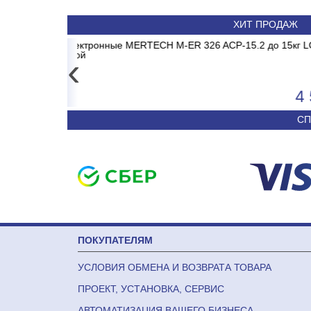
ХИТ ПРОДАЖ
.2 до 15кг LCD, 2г,
DR/MB2/E1 MADRID INVERTER
Весы электронные MERTECH M-
Сплит-система ABASK 
без стойки
‹
4 557
50 590
СП
ПОКУПАТЕЛЯМ
УСЛОВИЯ ОБМЕНА И ВОЗВРАТА ТОВАРА
ПРОЕКТ, УСТАНОВКА, СЕРВИС
АВТОМАТИЗАЦИЯ ВАШЕГО БИЗНЕСА