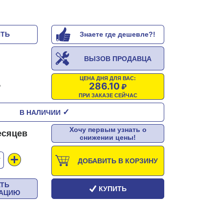
ИТЬ
Знаете где дешевле?!
ВЫЗОВ ПРОДАВЦА
ЦЕНА ДНЯ ДЛЯ ВАС:
286.10
ПРИ ЗАКАЗЕ СЕЙЧАС
✓
В НАЛИЧИИ
Хочу первым узнать о
есяцев
снижении цены!
Т
ДОБАВИТЬ В КОРЗИНУ
АТЬ
КУПИТЬ
ТАЦИЮ