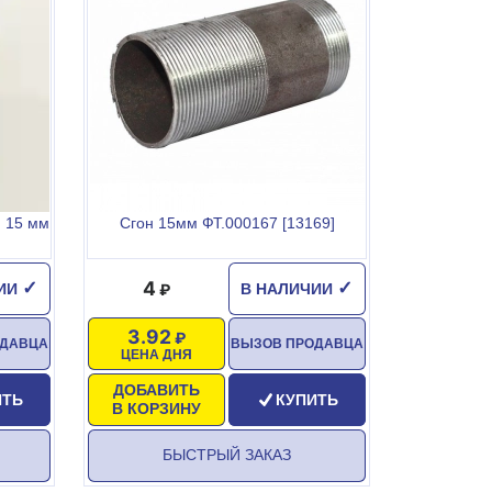
 15 мм
Сгон 15мм ФТ.000167 [13169]
4
✓
✓
ЧИИ
В НАЛИЧИИ
3.92
ОДАВЦА
ВЫЗОВ ПРОДАВЦА
ЦЕНА ДНЯ
ДОБАВИТЬ
ИТЬ
КУПИТЬ
В КОРЗИНУ
БЫСТРЫЙ ЗАКАЗ