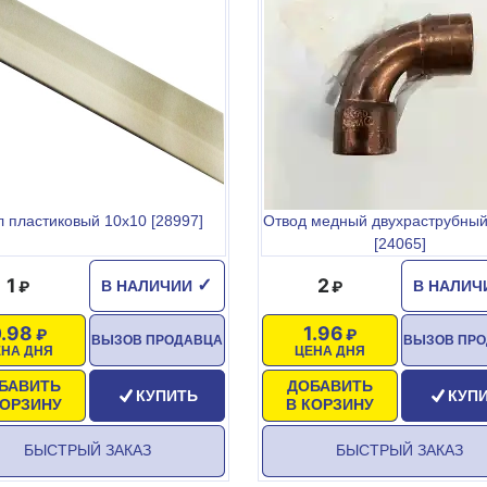
л пластиковый 10х10 [28997]
Отвод медный двухраструбный
[24065]
1
2
✓
В НАЛИЧИИ
В НАЛИ
0.98
1.96
ВЫЗОВ ПРОДАВЦА
ВЫЗОВ ПР
ЕНА ДНЯ
ЦЕНА ДНЯ
БАВИТЬ
ДОБАВИТЬ
КУПИТЬ
КУП
КОРЗИНУ
В КОРЗИНУ
БЫСТРЫЙ ЗАКАЗ
БЫСТРЫЙ ЗАКАЗ