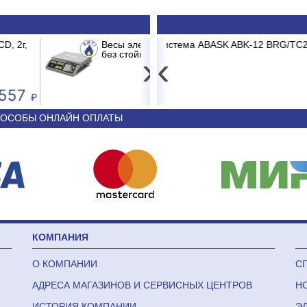
ER 326 AC-15.2 до 15кг LCD, 2г,
ABK-12 BRG/TC2/E1 BURGOS BLACK
Принтер штрих-к
Сплит-си
USB+Serial+Ethe
›
‹
3 681
44 340
ОСОБЫ ОНЛАЙН ОПЛАТЫ
КОМПАНИЯ
О КОМПАНИИ
С
АДРЕСА МАГАЗИНОВ И СЕРВИСНЫХ ЦЕНТРОВ
Н
ИСТОРИЯ КОМПАНИИ
Э