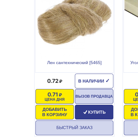
Лен сантехнический [5465]
Уго
0.72
✓
В НАЛИЧИИ
0.71
ВЫЗОВ ПРОДАВЦА
ЦЕНА ДНЯ
Ц
ДОБАВИТЬ
ДО
КУПИТЬ
В КОРЗИНУ
В 
БЫСТРЫЙ ЗАКАЗ