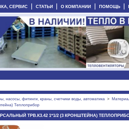
ВКА, СЕРВИС
СТАТЬИ
О КОМПАНИИ
ПОМОЩЬ
, насосы, фитинги, краны, счетчики воды, автоматика
>
Материа
штейна) Теплоприбор
САЛЬНЫЙ ТРВ.К3.42 1*1/2 (3 КРОНШТЕЙНА) ТЕПЛОПРИБОР