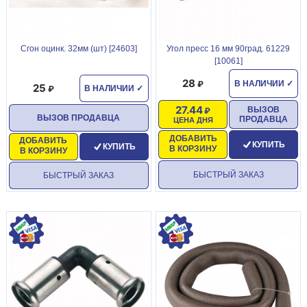
Сгон оцинк. 32мм (шт) [24603]
Угол пресс 16 мм 90град. 61229
[10061]
28
В НАЛИЧИИ
✓
25
В НАЛИЧИИ
✓
27.44
ВЫЗОВ
ВЫЗОВ ПРОДАВЦА
ПРОДАВЦА
ЦЕНА ДНЯ
ДОБАВИТЬ
ДОБАВИТЬ
КУПИТЬ
КУПИТЬ
В КОРЗИНУ
В КОРЗИНУ
БЫСТРЫЙ ЗАКАЗ
БЫСТРЫЙ ЗАКАЗ