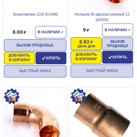
Энергофлекс 22/6 [51488]
Угольник 90 двухраструбный 12
[45505]
9
В НАЛИЧИИ
✓
8.60
В НАЛИЧИИ
✓
8.82
ВЫЗОВ
ВЫЗОВ ПРОДАВЦА
ПРОДАВЦА
ЦЕНА ДНЯ
ДОБАВИТЬ
ДОБАВИТЬ
КУПИТЬ
КУПИТЬ
В КОРЗИНУ
В КОРЗИНУ
БЫСТРЫЙ ЗАКАЗ
БЫСТРЫЙ ЗАКАЗ