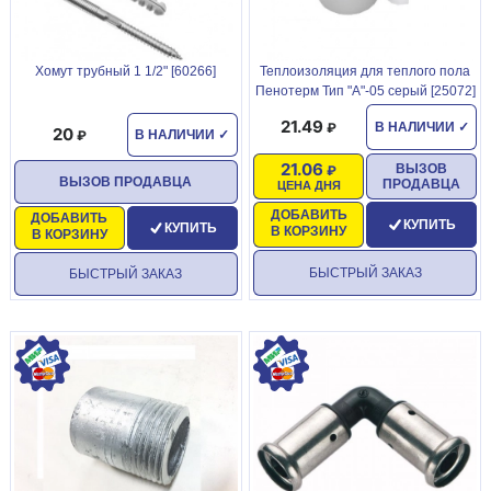
Хомут трубный 1 1/2" [60266]
Теплоизоляция для теплого пола
Пенотерм Тип "А"-05 серый [25072]
21.49
В НАЛИЧИИ
✓
20
В НАЛИЧИИ
✓
21.06
ВЫЗОВ
ВЫЗОВ ПРОДАВЦА
ПРОДАВЦА
ЦЕНА ДНЯ
ДОБАВИТЬ
ДОБАВИТЬ
КУПИТЬ
КУПИТЬ
В КОРЗИНУ
В КОРЗИНУ
БЫСТРЫЙ ЗАКАЗ
БЫСТРЫЙ ЗАКАЗ