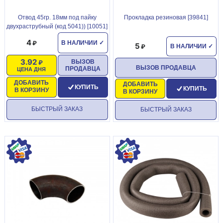
Отвод 45гр. 18мм под пайку
Прокладка резиновая [39841]
двухраструбный (код 5041)) [10051]
4
В НАЛИЧИИ
✓
5
В НАЛИЧИИ
✓
3.92
ВЫЗОВ
ВЫЗОВ ПРОДАВЦА
ПРОДАВЦА
ЦЕНА ДНЯ
ДОБАВИТЬ
ДОБАВИТЬ
КУПИТЬ
КУПИТЬ
В КОРЗИНУ
В КОРЗИНУ
БЫСТРЫЙ ЗАКАЗ
БЫСТРЫЙ ЗАКАЗ