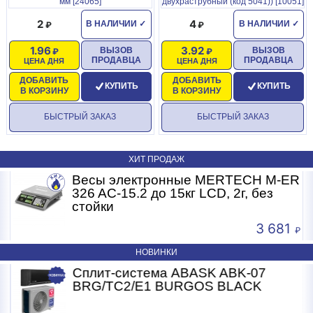
мм [24065]
двухраструбный (код 5041)) [10051]
2
4
В НАЛИЧИИ
✓
В НАЛИЧИИ
✓
1.96
3.92
ВЫЗОВ
ВЫЗОВ
ПРОДАВЦА
ПРОДАВЦА
ЦЕНА ДНЯ
ЦЕНА ДНЯ
ДОБАВИТЬ
ДОБАВИТЬ
КУПИТЬ
КУПИТЬ
В КОРЗИНУ
В КОРЗИНУ
БЫСТРЫЙ ЗАКАЗ
БЫСТРЫЙ ЗАКАЗ
ХИТ ПРОДАЖ
R
Весы электронные MERTECH M-ER
326 AC-15.2 до 15кг LCD, 2г, без
стойки
3 681
НОВИНКИ
Сплит-система ABASK ABK-07
BRG/TC2/E1 BURGOS BLACK