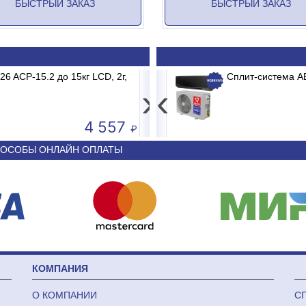
БЫСТРЫЙ ЗАКАЗ
БЫСТРЫЙ ЗАКАЗ
B2/E1 MADRID INVERTER
 ACP-15.2 до 15кг LCD, 2г,
Весы электронные MERTECH M-ER 3
Сплит-система 
›
‹
4 557
50 590
ОСОБЫ ОНЛАЙН ОПЛАТЫ
КОМПАНИЯ
О КОМПАНИИ
С