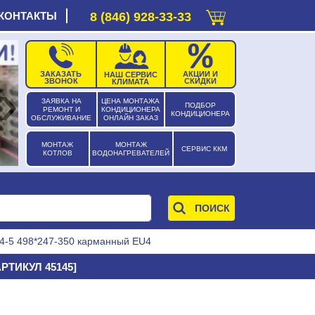
КОНТАКТЫ
8 (846) 928-33-33
ЗАКАЗАТЬ
АКЦИИ И
НАШ СЕРВИС
›
ЗВОНОК
СКИДКИ
КЛИМАТА
ЗАЯВКА НА
ЦЕНА МОНТАЖА
ПОДБОР
РЕМОНТ И
КОНДИЦИОНЕРА
КОНДИЦИОНЕРА
ОБСЛУЖИВАНИЕ
ОНЛАЙН ЗАКАЗ
МОНТАЖ
МОНТАЖ
СЕРВИС ККМ
КОТЛОВ
ВОДОНАГРЕВАТЕЛЕЙ
4-5 498*247-350 карманный EU4
РТИКУЛ 45145]