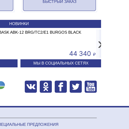
БЫСТРЫЙ ЗАКАЗ
НОВИНКИ
26 AC-15.2 до 15кг LCD, 2г, без стойки
ABASK ABK-12 BRG/TC2/E1 BURGOS BLACK
Принтер штрих-кода 
Сплит-систем
›
3 681
44 340
МЫ В СОЦИАЛЬНЫХ СЕТЯХ
ПЕЦИАЛЬНЫЕ ПРЕДЛОЖЕНИЯ