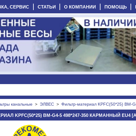
ВКА, СЕРВИС
СТАТЬИ
О КОМПАНИИ
ПОМОЩЬ
ьтры канальные
>
ЭЛВЕС
>
Фильтр-материал KPFC(50*25) ВМ-G
ИАЛ KPFC(50*25) ВМ-G4-5 498*247-350 КАРМАННЫЙ EU4 [А