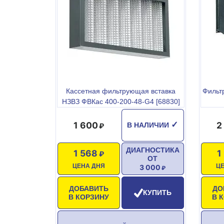
Кассетная фильтрующая вставка
Фильт
НЗВЗ ФВКас 400-200-48-G4 [68830]
1 600
2
✓
В НАЛИЧИИ
ДИАГНОСТИКА
1 568
1
ОТ
ЦЕНА ДНЯ
Ц
3 000
ДОБАВИТЬ
ДО
КУПИТЬ
В КОРЗИНУ
В 