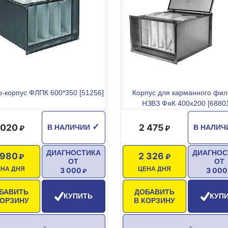
р-корпус ФЛПК 600*350 [51256]
Корпус для карманного фил
НЗВЗ ФяК 400х200 [6880
 020
2 475
✓
В НАЛИЧИИ
В НАЛИ
ДИАГНОСТИКА
ДИАГНОС
 980
2 326
ОТ
ОТ
ЕНА ДНЯ
ЦЕНА ДНЯ
3 000
3 000
БАВИТЬ
ДОБАВИТЬ
КУПИТЬ
КУП
КОРЗИНУ
В КОРЗИНУ