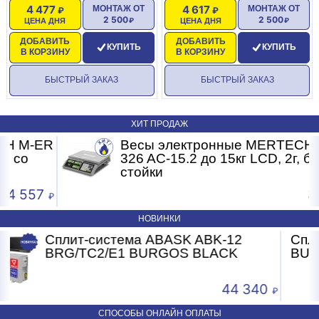
4 477
4 617
МОНТАЖ ОТ
МОНТАЖ ОТ
2 500
2 500
ЦЕНА ДНЯ
ЦЕНА ДНЯ
ДОБАВИТЬ
ДОБАВИТЬ
КУПИТЬ
КУПИТЬ
В КОРЗИНУ
В КОРЗИНУ
БЫСТРЫЙ ЗАКАЗ
БЫСТРЫЙ ЗАКАЗ
ХИТ ПРОДАЖ
R
Весы электронные MERTECH M-ER
326 AC-15.2 до 15кг LCD, 2г, без
стойки
3 681
НОВИНКИ
Сплит-система ABASK ABK-07
BRG/TC2/E1 BURGOS BLACK
 340
24 24
СПОСОБЫ ОНЛАЙН ОПЛАТЫ