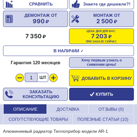
СРАВНИТЬ
Знаете где дешевле?!
ДЕМОНТАЖ ОТ
МОНТАЖ ОТ
990
2 500
ЦЕНА ДНЯ ДЛЯ ВАС:
7 350
7 203
ПРИ ЗАКАЗЕ СЕЙЧАС
В НАЛИЧИИ
✓
Хочу первым узнать о
Гарантия 120 месяцев
снижении цены!
ШТ
ДОБАВИТЬ В КОРЗИНУ
ЗАКАЗАТЬ
КУПИТЬ
КОНСУЛЬТАЦИЮ
ОПИСАНИЕ
ДОСТАВКА
ОТЗЫВЫ (0)
СОПУТСТВУЮЩИЕ ТОВАРЫ
ПОЛЕЗНЫЕ СТАТЬИ (10)
Алюминиевый радиатор Теплоприбор модели AR-1