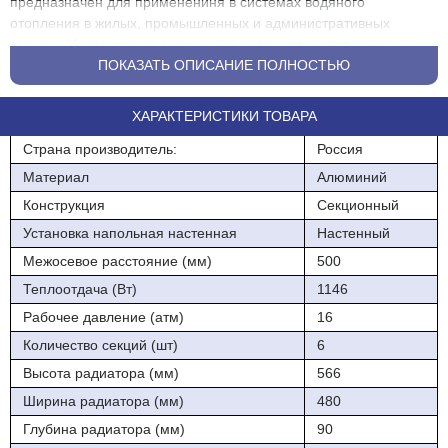
предназначен для применениня в системах водяного
отопления в жилых, промышленных и административных
зданиях.Используется в автономных системах отопления с
применением однотрубных, ввухтрубных и лучевых
ПОКАЗАТЬ ОПИСАНИЕ ПОЛНОСТЬЮ
системах.Высокая теплоотдача радиатора позволяет
установить радиатор в низкотемпературных системах
ХАРАКТЕРИСТИКИ ТОВАРА
отпления.Безукоризненный внешний вид с нотками ретростиля
отличает данный радиатор от большинства конкурентов.
Страна производитель:
Россия
Материал
Алюминий
Конструкция
Секционный
Установка напольная настенная
Настенный
Межосевое расстояние (мм)
500
Теплоотдача (Вт)
1146
Рабочее давление (атм)
16
Количество секций (шт)
6
Высота радиатора (мм)
566
Ширина радиатора (мм)
480
Глубина радиатора (мм)
90