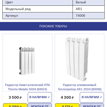
Цвет
Белый
Модельный ряд
AR1
Артикул
74006
ПОХОЖИЕ ТОВАРЫ:
Радиатор биметаллический АТМ
Радиатор алюминиевый
Thermo Metallo 500/4 [68924]
Теплоприбор AR1-350/4 [80098]
3 500
4 300
В НАЛИЧИИ
✓
В НАЛИЧИИ
✓
3 360
4 171
МОНТАЖ ОТ
МОНТАЖ ОТ