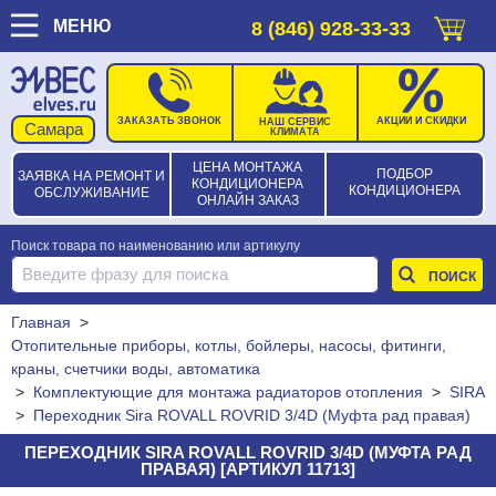
МЕНЮ
8 (846) 928-33-33
ЗАКАЗАТЬ ЗВОНОК
АКЦИИ И СКИДКИ
НАШ СЕРВИС
КЛИМАТА
ЦЕНА МОНТАЖА
ПОДБОР
ЗАЯВКА НА РЕМОНТ И
КОНДИЦИОНЕРА
КОНДИЦИОНЕРА
ОБСЛУЖИВАНИЕ
ОНЛАЙН ЗАКАЗ
Поиск товара по наименованию или артикулу
Главная
>
Отопительные приборы, котлы, бойлеры, насосы, фитинги,
краны, счетчики воды, автоматика
>
Комплектующие для монтажа радиаторов отопления
>
SIRA
>
Переходник Sira ROVALL ROVRID 3/4D (Муфта рад правая)
ПЕРЕХОДНИК SIRA ROVALL ROVRID 3/4D (МУФТА РАД
ПРАВАЯ) [АРТИКУЛ 11713]