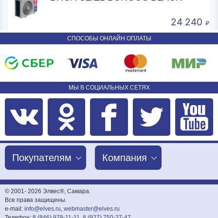
24 240
СПОСОБЫ ОНЛАЙН ОПЛАТЫ
МЫ В СОЦИАЛЬНЫХ СЕТЯХ
Покупателям
Компания
© 2001-
2026 Элвес®, Самара.
Все права защищены.
e-mail:
info@elves.ru
,
webmaster@elves.ru
Телефон:
8 (846) 979-11-11
,
8 (927) 750-27-47