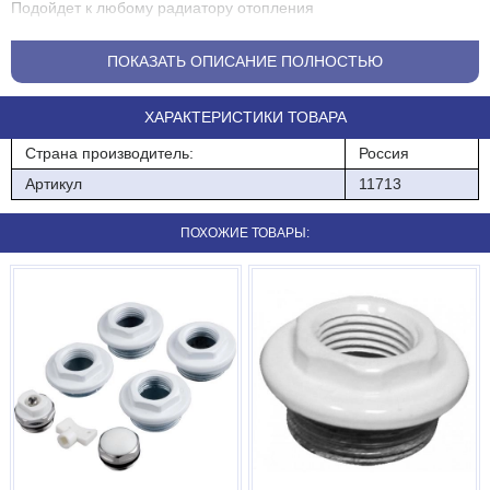
Подойдет к любому радиатору отопления
Резьба-правая
ПОКАЗАТЬ ОПИСАНИЕ ПОЛНОСТЬЮ
Диаметр-3/4 "
ХАРАКТЕРИСТИКИ ТОВАРА
Входит в комплект для подключения радиатра.
Страна производитель:
Россия
Артикул
11713
ПОХОЖИЕ ТОВАРЫ: