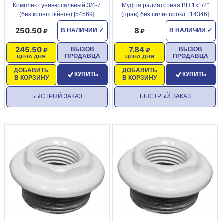
Комплект универсальный 3/4-7
Муфта радиаторная ВН 1x1/2"
(без кронштейнов) [54569]
(прав) без силик.прокл. [14346]
250.50
8
В НАЛИЧИИ
✓
В НАЛИЧИИ
✓
245.50
7.84
ВЫЗОВ
ВЫЗОВ
ПРОДАВЦА
ПРОДАВЦА
ЦЕНА ДНЯ
ЦЕНА ДНЯ
ДОБАВИТЬ
ДОБАВИТЬ
КУПИТЬ
КУПИТЬ
В КОРЗИНУ
В КОРЗИНУ
БЫСТРЫЙ ЗАКАЗ
БЫСТРЫЙ ЗАКАЗ