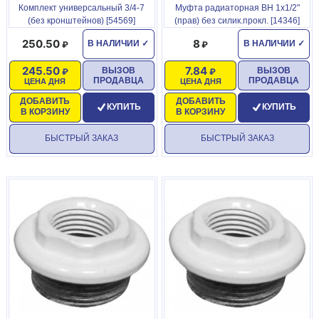
Комплект универсальный 3/4-7
Муфта радиаторная ВН 1x1/2"
(без кронштейнов) [54569]
(прав) без силик.прокл. [14346]
250.50
8
В НАЛИЧИИ
✓
В НАЛИЧИИ
✓
245.50
7.84
ВЫЗОВ
ВЫЗОВ
ПРОДАВЦА
ПРОДАВЦА
ЦЕНА ДНЯ
ЦЕНА ДНЯ
ДОБАВИТЬ
ДОБАВИТЬ
КУПИТЬ
КУПИТЬ
В КОРЗИНУ
В КОРЗИНУ
БЫСТРЫЙ ЗАКАЗ
БЫСТРЫЙ ЗАКАЗ