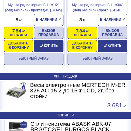
Муфта радиаторная ВН 1x1/2"
Муфта радиаторная ВН 1x3/4"
(лев) без силик.прокладки. [14345]
(лев) без силик.прокл. [14348]
8
8
В НАЛИЧИИ
✓
В НАЛИЧИИ
✓
7.84
7.84
ВЫЗОВ
ВЫЗОВ
ПРОДАВЦА
ПРОДАВЦА
ЦЕНА ДНЯ
ЦЕНА ДНЯ
ДОБАВИТЬ
ДОБАВИТЬ
КУПИТЬ
КУПИТЬ
В КОРЗИНУ
В КОРЗИНУ
БЫСТРЫЙ ЗАКАЗ
БЫСТРЫЙ ЗАКАЗ
ХИТ ПРОДАЖ
R
Весы электронные MERTECH M-ER
326 AC-15.2 до 15кг LCD, 2г, без
стойки
3 681
НОВИНКИ
Сплит-система ABASK ABK-07
BRG/TC2/E1 BURGOS BLACK