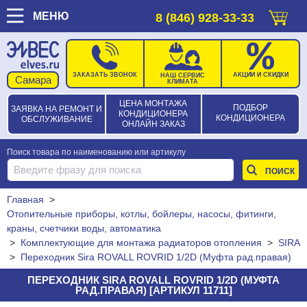
МЕНЮ
8 (846) 928-33-33
ЗАКАЗАТЬ ЗВОНОК
АКЦИИ И СКИДКИ
НАШ СЕРВИС
КЛИМАТА
ЦЕНА МОНТАЖА
ПОДБОР
ЗАЯВКА НА РЕМОНТ И
КОНДИЦИОНЕРА
КОНДИЦИОНЕРА
ОБСЛУЖИВАНИЕ
ОНЛАЙН ЗАКАЗ
Поиск товара по наименованию или артикулу
Главная
>
Отопительные приборы, котлы, бойлеры, насосы, фитинги,
краны, счетчики воды, автоматика
>
Комплектующие для монтажа радиаторов отопления
>
SIRA
>
Переходник Sira ROVALL ROVRID 1/2D (Муфта рад.правая)
ПЕРЕХОДНИК SIRA ROVALL ROVRID 1/2D (МУФТА
РАД.ПРАВАЯ) [АРТИКУЛ 11711]