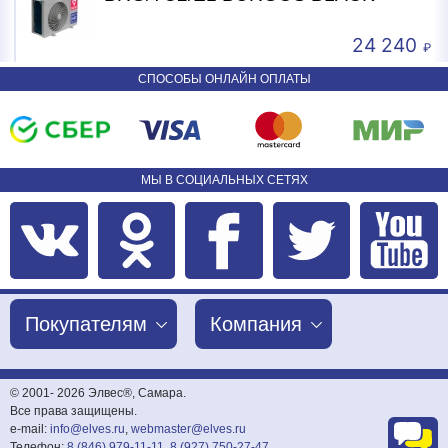
24 240
СПОСОБЫ ОНЛАЙН ОПЛАТЫ
МЫ В СОЦИАЛЬНЫХ СЕТЯХ
Покупателям
Компания
© 2001-
2026 Элвес®, Самара.
Все права защищены.
e-mail:
info@elves.ru
,
webmaster@elves.ru
Телефон:
8 (846) 979-11-11
,
8 (927) 750-27-47