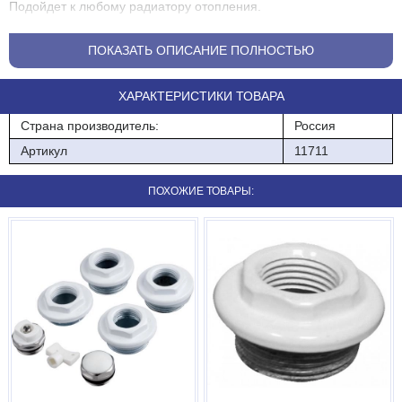
Подойдет к любому радиатору отопления.
Резьба-правая.
ПОКАЗАТЬ ОПИСАНИЕ ПОЛНОСТЬЮ
Диаметр-1/2 "
ХАРАКТЕРИСТИКИ ТОВАРА
Входит в комплект.Подключения радиатора.
Страна производитель:
Россия
Артикул
11711
ПОХОЖИЕ ТОВАРЫ: