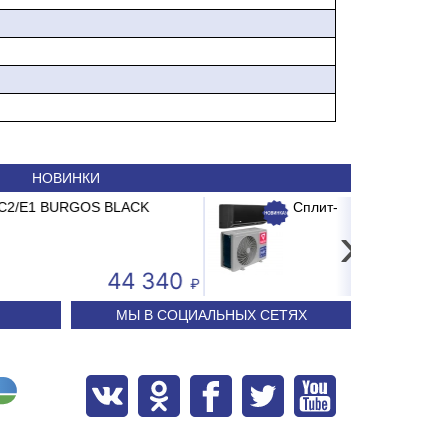
НОВИНКИ
мех.очистки ITA PP-10 1-я ступень
ит-система ABASK ABK-07 BRG/TC2/E1 BURGOS BLACK
›
71.29
24 240
МЫ В СОЦИАЛЬНЫХ СЕТЯХ