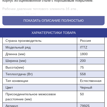
Корпус из оцинковонной стали с порошковым покрытием.
Рабочее давление теплового элемента-16 атм.,
прессовочное-25 атм.
ПОКАЗАТЬ ОПИСАНИЕ ПОЛНОСТЬЮ
Защита от коррозии-30 лет.
Гарантия производителя-10 лет.
ХАРАКТЕРИСТИКИ ТОВАРА
Страна производитель:
Россия
Модельный ряд
ITTZ
Длинна (мм)
1800
Ширина (мм)
200
Высота(мм)
75
Теплоотдача (Вт)
558
Тип конвекции
Естественная
Цвет
Черный
Присоединительное межосевое
50
расстояние (мм)
Артикул
79925