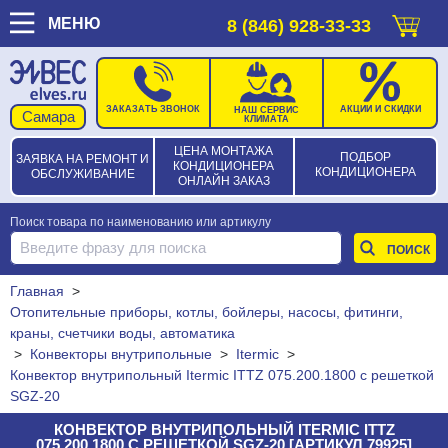
МЕНЮ
8 (846) 928-33-33
ЗАКАЗАТЬ ЗВОНОК
АКЦИИ И СКИДКИ
НАШ СЕРВИС
КЛИМАТА
ЦЕНА МОНТАЖА
ПОДБОР
ЗАЯВКА НА РЕМОНТ И
КОНДИЦИОНЕРА
КОНДИЦИОНЕРА
ОБСЛУЖИВАНИЕ
ОНЛАЙН ЗАКАЗ
Поиск товара по наименованию или артикулу
Главная
>
Отопительные приборы, котлы, бойлеры, насосы, фитинги,
краны, счетчики воды, автоматика
>
Конвекторы внутрипольные
>
Itermic
>
Конвектор внутрипольный Itermic ITTZ 075.200.1800 с решеткой
SGZ-20
КОНВЕКТОР ВНУТРИПОЛЬНЫЙ ITERMIC ITTZ
075.200.1800 С РЕШЕТКОЙ SGZ-20 [АРТИКУЛ 79925]