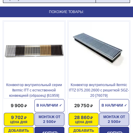
ПОХОЖИЕ ТОВАРЫ:
Конвектор внутрипольный серии
Конвектор внутрипольный Itermic
Itermic ITT c естественной
ITTZ 075.200.2600 с решеткой SGZ-
конвекцией (образец) [61959]
20 [76079]
9 900
29 750
В НАЛИЧИИ
✓
В НАЛИЧИИ
✓
9 702
28 860
МОНТАЖ ОТ
МОНТАЖ ОТ
2 500
2 500
ЦЕНА ДНЯ
ЦЕНА ДНЯ
ДОБАВИТЬ
ДОБАВИТЬ