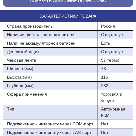
документов, передачу фискальных документов в налоговые
ПОКАЗАТЬ ОПИСАНИЕ ПОЛНОСТЬЮ
органы через оператора фискальных данных и печать
фискальных документов на бумажных носителях в соответствии
ХАРАКТЕРИСТИКИ ТОВАРА
с правилами, установленными законодательством Российской
Федерации о применении контрольно-кассовой техники.
Страна производитель:
Россия
Наличие фискального накопителя
Отсутствует
ККТ обеспечивает выполнение следующих функций:
Наличие аккамуляторной батареи
Есть
• Формирование фискальных документов в электронной форме;
Денежный ящик
Отсутствует
• вывод данных и результатов обработки информации на
Чековая лента
57 термо
бумажный носитель (чековую ленту);
Ширина (мм)
73
• отправка данных на сервер ОФД (оператора фискальных
Высота (мм)
116
данных);
Глубина (мм)
232
• обязательная информация, печатаемая на чеке:
Сфера применения
торговля и
услуги
- наименование документа;
Тип
Автономная
- порядковый номер за смену;
ККМ
- дата, время и место (адрес) осуществления расчета (при
Подключение к интернету через COM-порт
Нет
расчете в зданиях и помещениях - адрес здания и помещения с
Подключение к интернету через LAN-порт
Нет