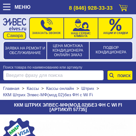
МЕНЮ
8 (846) 928-33-33
ЗАКАЗАТЬ ЗВОНОК
АКЦИИ И СКИДКИ
НАШ СЕРВИС
КЛИМАТА
ЦЕНА МОНТАЖА
ПОДБОР
ЗАЯВКА НА РЕМОНТ И
КОНДИЦИОНЕРА
КОНДИЦИОНЕРА
ОБСЛУЖИВАНИЕ
ОНЛАЙН ЗАКАЗ
Поиск товара по наименованию или артикулу
Главная
>
Кассы
>
Кассы онлайн
>
Штрих
>
ККМ Штрих Элвес-МФ(мод.02)без ФН с Wi Fi
ККМ ШТРИХ ЭЛВЕС-МФ(МОД.02)БЕЗ ФН С WI FI
[АРТИКУЛ 57735]