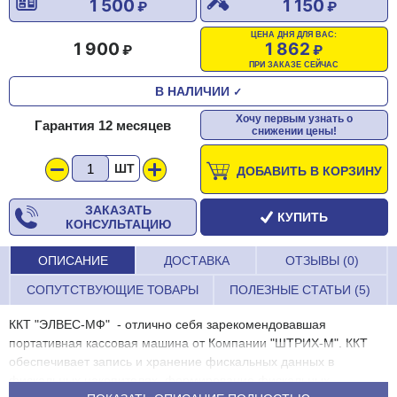
1 500
1 150
ЦЕНА ДНЯ ДЛЯ ВАС:
1 900
1 862
ПРИ ЗАКАЗЕ СЕЙЧАС
В НАЛИЧИИ
✓
Хочу первым узнать о
Гарантия 12 месяцев
снижении цены!
ШТ
ДОБАВИТЬ В КОРЗИНУ
ЗАКАЗАТЬ
КУПИТЬ
КОНСУЛЬТАЦИЮ
ОПИСАНИЕ
ДОСТАВКА
ОТЗЫВЫ (0)
СОПУТСТВУЮЩИЕ ТОВАРЫ
ПОЛЕЗНЫЕ СТАТЬИ (5)
ККТ "ЭЛВЕС-МФ" - отлично себя зарекомендовавшая
портативная кассовая машина от Компании "ШТРИХ-М". ККТ
обеспечивает запись и хранение фискальных данных в
фискальных накопителях, формирование фискальных