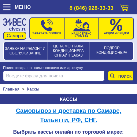
МЕНЮ
8 (846) 928-33-33
ЗАКАЗАТЬ ЗВОНОК
АКЦИИ И СКИДКИ
НАШ СЕРВИС
КЛИМАТА
ЦЕНА МОНТАЖА
ПОДБОР
ЗАЯВКА НА РЕМОНТ И
КОНДИЦИОНЕРА
КОНДИЦИОНЕРА
ОБСЛУЖИВАНИЕ
ОНЛАЙН ЗАКАЗ
Поиск товара по наименованию или артикулу
Главная
>
Кассы
КАССЫ
Самовывоз и доставка по Самаре,
Тольятти, РФ, СНГ.
Выбрать кассы онлайн по торговой марке: