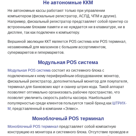
Не автономные ККМ
Не автономные кассы работают только при управлении
компьютером (фискальные регистратор, АСПД, ЧПМ и другие).
Например, фискальный регистратор представляет собой принтер со
встроенными блоками памяти и не нуждается ни в клавиатуре, ни в
дисплее, так как подключен к компьютеру.
Вершиной эволюции ККТ является POS система или POS терминал,
незаменимый для магазинов с большим ассортиментом,
супермаркетов и гипермаркетов.
Модульная POS система
Модульная POS система
состоит из системного блока с
подключенным к нему периферийным оборудованием: монитор,
фискальный регистратор, дополнительный монитор для покупателя,
терминал для банковских карт и сканер штрих-кода. Такой аппарат
позволяет оптимально организовать рабочее пространство, что
позволит увеличить скорость работы кассира. Наибольшей
популярностью среди клиентов пользуется такой бренд как
ШТРИХ-
М
, представленный в компании «Элвес».
Моноблочный POS терминал
Моноблочный POS терминал
представляет собой компактную
конструкцию из монитора и системного блока. Отсутствие проводов и