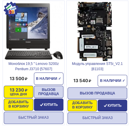
Моноблок 19,5 " Lenovo S200z
Модуль управления ST5i_V2.1
Pentium J3710 [57607]
[81103]
13 500
В НАЛИЧИИ
✓
13 540
В НАЛИЧИИ
✓
13 230
ВЫЗОВ
ВЫЗОВ ПРОДАВЦА
ПРОДАВЦА
ЦЕНА ДНЯ
ДОБАВИТЬ
ДОБАВИТЬ
КУПИТЬ
КУПИТЬ
В КОРЗИНУ
В КОРЗИНУ
БЫСТРЫЙ ЗАКАЗ
БЫСТРЫЙ ЗАКАЗ