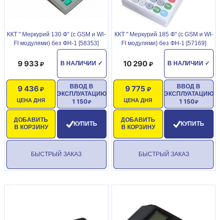
ККТ " Меркурий 130 Ф" (с GSM и WI-
ККТ " Меркурий 185 Ф" (с GSM и WI-
FI модулями) без ФН-1 [58353]
FI модулями) без ФН-1 [57169]
9 933
10 290
В НАЛИЧИИ
✓
В НАЛИЧИИ
✓
ВВОД В
ВВОД В
9 436
9 775
ЭКСПЛУАТАЦИЮ
ЭКСПЛУАТАЦИЮ
ЦЕНА ДНЯ
ЦЕНА ДНЯ
1 150
1 150
ДОБАВИТЬ
ДОБАВИТЬ
КУПИТЬ
КУПИТЬ
В КОРЗИНУ
В КОРЗИНУ
БЫСТРЫЙ ЗАКАЗ
БЫСТРЫЙ ЗАКАЗ