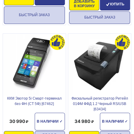
ДОБАВИТЬ
КУПИТЬ
В КОРЗИНУ
БЫСТРЫЙ ЗАКАЗ
БЫСТРЫЙ ЗАКАЗ
ККМ Эвотор 5i Смарт-терминал
Фискальный регистратор Ритейл
без ФН (СТ 5Ф) [67462]
01ФМ ФФД 1.2 Черный RS/USB
[63434]
30 990
34 980
В НАЛИЧИИ
✓
В НАЛИЧИИ
✓