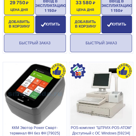
ВВОД В
ВВОД В
29 750
33 580
ЭКСПЛУАТАЦИЮ
ЭКСПЛУАТАЦИЮ
ЦЕНА ДНЯ
ЦЕНА ДНЯ
1 150
1 150
ДОБАВИТЬ
ДОБАВИТЬ
КУПИТЬ
КУПИТЬ
В КОРЗИНУ
В КОРЗИНУ
БЫСТРЫЙ ЗАКАЗ
БЫСТРЫЙ ЗАКАЗ
ККМ Эвотор Power Смарт-
POS-комплект "ШТРИХ-POS-ATOM"
терминал ФН без ФН [79025]
Доступный с ОС Windows [59234]