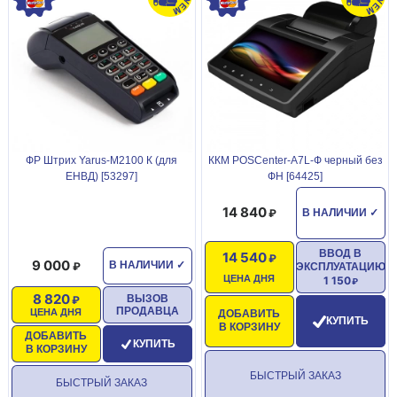
ФР Штрих Yarus-М2100 К (для
ККМ POSCenter-A7L-Ф черный без
ЕНВД) [53297]
ФН [64425]
14 840
В НАЛИЧИИ
✓
ВВОД В
14 540
9 000
В НАЛИЧИИ
✓
ЭКСПЛУАТАЦИЮ
ЦЕНА ДНЯ
1 150
8 820
ВЫЗОВ
ПРОДАВЦА
ЦЕНА ДНЯ
ДОБАВИТЬ
КУПИТЬ
В КОРЗИНУ
ДОБАВИТЬ
КУПИТЬ
В КОРЗИНУ
БЫСТРЫЙ ЗАКАЗ
БЫСТРЫЙ ЗАКАЗ