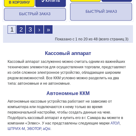
КУПИТЬ
В КОРЗИНУ
БЫСТРЫЙ ЗАКАЗ
БЫСТРЫЙ ЗАКАЗ
1
2
3
›
»
Показано с 1 по 20 из 48 (всего страниц 3)
Кассовый аппарат
Кассовый аппарат заслуженно можно считать одним из важнейших
технических элементов для осуществления торговли, представляет
из себя сложное электронное устройство, обладающее широким
рядом возможностей. Все ККМ условно можно разделить на два
типа: автономные и не автономные.
Автономные ККМ
Автономные кассовые устройства работают не зависимо от
компьютера или подключаются к нему только во время
первоначальной настройки, чтобы создать данные на чеке.
Подобрать кассовый аппарат и купить его в г. Самара вы можете в
компании «Элвес». У нас представлены следующие марки
АТОЛ
,
ШТРИХ-М
,
ЭВОТОР
,
aQsi
.