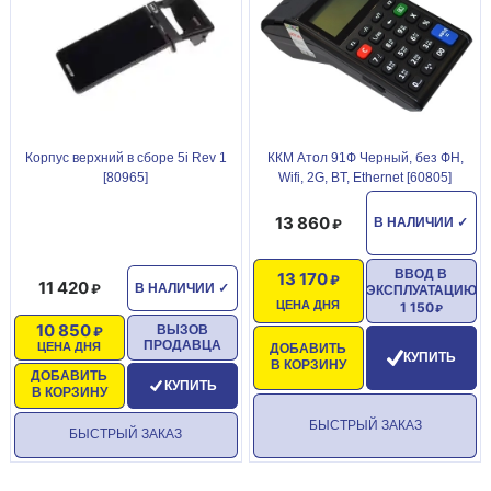
Корпус верхний в сборе 5i Rev 1
ККМ Атол 91Ф Черный, без ФН,
[80965]
Wifi, 2G, BT, Ethernet [60805]
13 860
В НАЛИЧИИ
✓
ВВОД В
13 170
11 420
В НАЛИЧИИ
✓
ЭКСПЛУАТАЦИЮ
ЦЕНА ДНЯ
1 150
10 850
ВЫЗОВ
ПРОДАВЦА
ЦЕНА ДНЯ
ДОБАВИТЬ
КУПИТЬ
В КОРЗИНУ
ДОБАВИТЬ
КУПИТЬ
В КОРЗИНУ
БЫСТРЫЙ ЗАКАЗ
БЫСТРЫЙ ЗАКАЗ