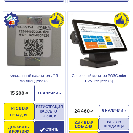
Фискальный накопитель (15
Сенсорный монитор POSCenter
месяцев) [56873]
EVA-156 [65678]
15 200
В НАЛИЧИИ
✓
РЕГИСТРАЦИЯ
14 590
24 460
В НАЛИЧИИ
✓
КАССЫ ОТ
ЦЕНА ДНЯ
2 500
23 480
ВЫЗОВ
ПРОДАВЦА
ЦЕНА ДНЯ
ДОБАВИТЬ
КУПИТЬ
В КОРЗИНУ