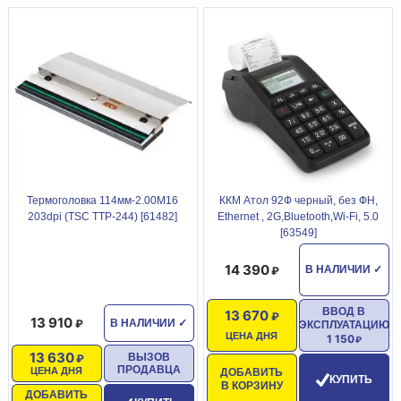
Термоголовка 114мм-2.00M16
ККМ Атол 92Ф черный, без ФН,
203dpi (TSC ТТР-244) [61482]
Ethernet , 2G,Bluetooth,Wi-Fi, 5.0
[63549]
14 390
В НАЛИЧИИ
✓
ВВОД В
13 670
13 910
В НАЛИЧИИ
✓
ЭКСПЛУАТАЦИЮ
ЦЕНА ДНЯ
1 150
13 630
ВЫЗОВ
ПРОДАВЦА
ЦЕНА ДНЯ
ДОБАВИТЬ
КУПИТЬ
В КОРЗИНУ
ДОБАВИТЬ