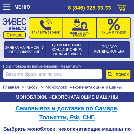
МЕНЮ
8 (846) 928-33-33
ЗАКАЗАТЬ ЗВОНОК
АКЦИИ И СКИДКИ
НАШ СЕРВИС
КЛИМАТА
ЦЕНА МОНТАЖА
ПОДБОР
ЗАЯВКА НА РЕМОНТ И
КОНДИЦИОНЕРА
КОНДИЦИОНЕРА
ОБСЛУЖИВАНИЕ
ОНЛАЙН ЗАКАЗ
Поиск товара по наименованию или артикулу
Главная
>
Кассы
>
Моноблоки, Чекопечатающие машины
МОНОБЛОКИ, ЧЕКОПЕЧАТАЮЩИЕ МАШИНЫ
Самовывоз и доставка по Самаре,
Тольятти, РФ, СНГ.
Выбрать моноблоки, чекопечатающие машины по