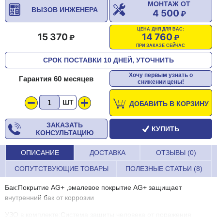
МОНТАЖ ОТ
ВЫЗОВ ИНЖЕНЕРА
4 500
ЦЕНА ДНЯ ДЛЯ ВАС:
15 370
14 760
ПРИ ЗАКАЗЕ СЕЙЧАС
СРОК ПОСТАВКИ 10 ДНЕЙ, УТОЧНИТЬ
Хочу первым узнать о
Гарантия 60 месяцев
снижении цены!
ШТ
ДОБАВИТЬ В КОРЗИНУ
ЗАКАЗАТЬ
КУПИТЬ
КОНСУЛЬТАЦИЮ
ОПИСАНИЕ
ДОСТАВКА
ОТЗЫВЫ (0)
СОПУТСТВУЮЩИЕ ТОВАРЫ
ПОЛЕЗНЫЕ СТАТЬИ (8)
Бак:Покрытие AG+ ,эмалевое покрытие AG+ защищает
внутренний бак от коррозии
УЗО в комплекте:Система защиты человека от поражения