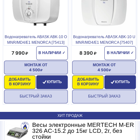
Водонагреватель ABASK ABK-10 О
Водонагреватель ABASK ABK-10 U
MNR/MD4/E1 MENORCA [75413]
MNR/MD4/E1 MENORCA [75407]
7 990
8 390
В НАЛИЧИИ
✓
В НАЛИЧИИ
✓
МОНТАЖ ОТ
МОНТАЖ ОТ
4 500
4 500
ДОБАВИТЬ
ДОБАВИТЬ
КУПИТЬ
КУПИТЬ
В КОРЗИНУ
В КОРЗИНУ
БЫСТРЫЙ ЗАКАЗ
БЫСТРЫЙ ЗАКАЗ
ХИТ ПРОДАЖ
R
Весы электронные MERTECH M-ER
326 AC-15.2 до 15кг LCD, 2г, без
стойки