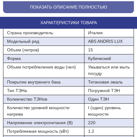
электрическим током.
ПОКАЗАТЬ ОПИСАНИЕ ПОЛНОСТЬЮ
НИКЕЛЬ-ХРОМОВЫЙ ТЭН
ХАРАКТЕРИСТИКИ ТОВАРА
ТЭН из специального сплава с эффектом "антинакипин" и
тихим нагревом воды.
Страна производитель:
Италия
Модельный ряд
ABS ANDRIS LUX
ИТАЛЬЯНСКИЙ ДИЗАЙН
Объем (литров)
15
Идеальное соотношение дизайна и производительности.
Форма
Кубический
КОНТРОЛЬ ТЕМПЕРАТУРЫ
Объем потреблеления воды (чел)
Умываться или мыть
посуду
Удобство установки желаемой температуры.
Покрытие внутренего бака
Титановая эмаль
Тип ТЭНа
Погружной ТЭН
Колиичество ТЭНов
Один ТЭН
Количество уровней мощности
I (один) уровень
нагрева
мощности
Напряжение электропитания (В)
220
Потребляемая мощность (кВт)
1.2