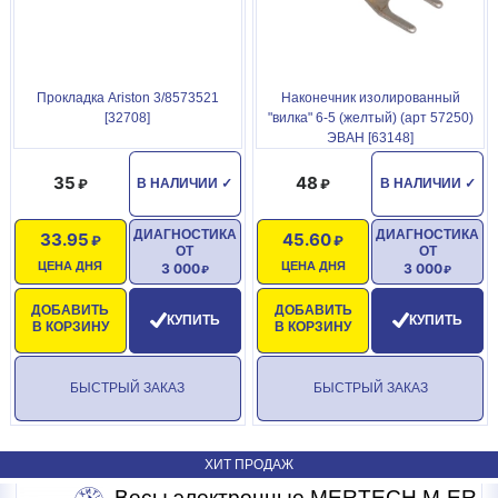
Технические характеристики шланга универсального LYTCHO :
1. Длина - 80 см
2. Диаметр - 1/2"
Прокладка Ariston 3/8573521
Наконечник изолированный
[32708]
"вилка" 6-5 (желтый) (арт 57250)
3. Гайка - гайка
ЭВАН [63148]
4. Для горячего и холодного водоснабжения
35
48
В НАЛИЧИИ
✓
В НАЛИЧИИ
✓
5. Давление до 10 атм.
ДИАГНОСТИКА
ДИАГНОСТИКА
6. Температура до 110 гр.С
33.95
45.60
ОТ
ОТ
ЦЕНА ДНЯ
ЦЕНА ДНЯ
3 000
3 000
ДОБАВИТЬ
ДОБАВИТЬ
КУПИТЬ
КУПИТЬ
В КОРЗИНУ
В КОРЗИНУ
БЫСТРЫЙ ЗАКАЗ
БЫСТРЫЙ ЗАКАЗ
ХИТ ПРОДАЖ
R
Весы электронные MERTECH M-ER