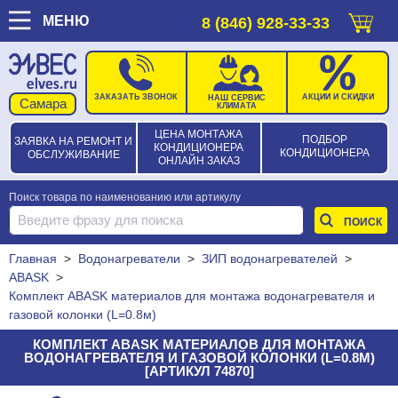
МЕНЮ
8 (846) 928-33-33
ЗАКАЗАТЬ ЗВОНОК
АКЦИИ И СКИДКИ
НАШ СЕРВИС
КЛИМАТА
ЦЕНА МОНТАЖА
ПОДБОР
ЗАЯВКА НА РЕМОНТ И
КОНДИЦИОНЕРА
КОНДИЦИОНЕРА
ОБСЛУЖИВАНИЕ
ОНЛАЙН ЗАКАЗ
Поиск товара по наименованию или артикулу
Главная
>
Водонагреватели
>
ЗИП водонагревателей
>
ABASK
>
Комплект ABASK материалов для монтажа водонагревателя и
газовой колонки (L=0.8м)
КОМПЛЕКТ ABASK МАТЕРИАЛОВ ДЛЯ МОНТАЖА
ВОДОНАГРЕВАТЕЛЯ И ГАЗОВОЙ КОЛОНКИ (L=0.8М)
[АРТИКУЛ 74870]