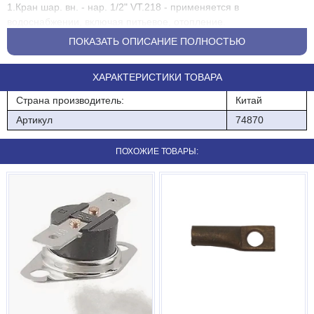
1.Кран шар. вн. - нар. 1/2" VT.218 - применяется в
водоснабжении, включая питьевое, отопление.
ПОКАЗАТЬ ОПИСАНИЕ ПОЛНОСТЬЮ
2.ФУМ лента - уплотнитель для резьбовых соединений.
3.Шланг дренажный d = 06 (для водонагревателя - шланг из
ХАРАКТЕРИСТИКИ ТОВАРА
пластичного силикона для отвода жидкости.
Страна производитель:
Китай
4.Шланг универсал. LYTCHO L = 0,8м 1/2"(г/г)- предназначен
Артикул
74870
для присоединения к трубопроводам приборов водоснабжения,
отопительного, сантехнического оборудования, бытовой
ПОХОЖИЕ ТОВАРЫ:
техники, использующей воду.
Комплект материалов для монтажа водонагревателя и газовой
колонки (L = 0.8м) - состав: Кран шар. вн. - нар. 1/2" VT.218 -
2шт., шланг дренажный d = 6мм (для водонагревателя) - 2м,
шланг универсал. LYTCHO L = 0,8м 1/2"(г/г) - 2 шт, ФУМ лента
(10 м) - 1шт.
Технические характеристики ФУМ ленты :
1. Для горячего и холодного водоснабжения
2. Плотность - 250 кг/м3