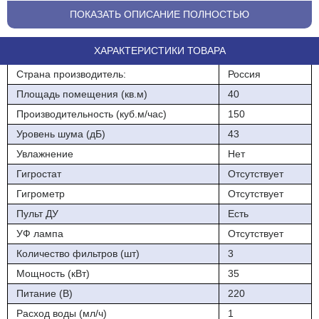
аллергии, астмы, поллиноза, а также воздушно-капельных
ПОКАЗАТЬ ОПИСАНИЕ ПОЛНОСТЬЮ
инфекций. Tion Clever совместим с системой умного
микроклимата MagicAir. Базовая станция MagicAir измеряет
ХАРАКТЕРИСТИКИ ТОВАРА
качество воздуха, передает данные в мобильное приложение и
управляет очистителем-обеззараживателем Tion Clever с
Страна производитель:
Россия
помощью смартфона.
Площадь помещения (кв.м)
40
Размещение: настенное. Оптимальным местом для установки
Производительность (куб.м/час)
150
Tion Clever является стена, удаленная от входной двери или
Уровень шума (дБ)
43
окон.
Увлажнение
Нет
Размещение: настенное
Гигростат
Отсутствует
2 скорости работы: 100/150 м3/ч
Гигрометр
Отсутствует
Пульт ДУ
Есть
Очистка воздуха от пыли, аллергенов, газов и запахов (фильтры
G4 + НЕРА + АК)+ Электростатический блок.
УФ лампа
Отсутствует
Количество фильтров (шт)
3
Префильтр G-4 задерживает крупные частица загрязнений
(пыли, пуха, шерсти животных и т.д.) с эффективностью
Мощность (кВт)
35
фильтрации класса G-4.
Питание (В)
220
Электростатический блок заряжает частицы и микроорганизмы.
Расход воды (мл/ч)
1