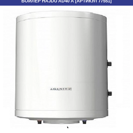
БОЙЛЕР HAJDU AD40 А [АРТИКУЛ 77551]