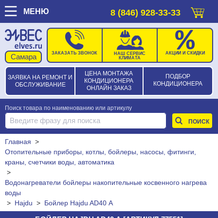
МЕНЮ
8 (846) 928-33-33
ЗАКАЗАТЬ ЗВОНОК
АКЦИИ И СКИДКИ
НАШ СЕРВИС
КЛИМАТА
ЦЕНА МОНТАЖА
ПОДБОР
ЗАЯВКА НА РЕМОНТ И
КОНДИЦИОНЕРА
КОНДИЦИОНЕРА
ОБСЛУЖИВАНИЕ
ОНЛАЙН ЗАКАЗ
Поиск товара по наименованию или артикулу
Главная
>
Отопительные приборы, котлы, бойлеры, насосы, фитинги,
краны, счетчики воды, автоматика
>
Водонагреватели бойлеры накопительные косвенного нагрева
воды
>
Hajdu
>
Бойлер Hajdu AD40 А