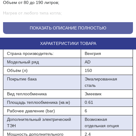
Объем от 80 до 190 литров;
Нагрев от любого типа котла;
Возможность установки датчика бойлера или сторонней
ПОКАЗАТЬ ОПИСАНИЕ ПОЛНОСТЬЮ
автоматики;
Эффективная теплоизоляция (пенополиуретан, вспененный
ХАРАКТЕРИСТИКИ ТОВАРА
пентаном);
Страна производитель:
Венгрия
Противокоррозийная защита: высокотемпературная
Модельный ряд
AD
стеклоэмаль и магниевый анод;
Объём (л)
150
Возможность установки ТЭНа мощностью 2,4 кВт с
Покрытие бака
Эмалированная
термостатом;
сталь
Теплообменник с диаметром подключения 1"
Вид теплообменика
Змеевик
;Комбинированный сбросной клапан на 6 бар в комплекте
Площадь теплообменика (кв.м)
0.61
поставки.
Рабочее давление (bar)
6
Дополнительный электрический
Возможная
ТЭН
отдельная опция
Мощность дополнительного
2.4