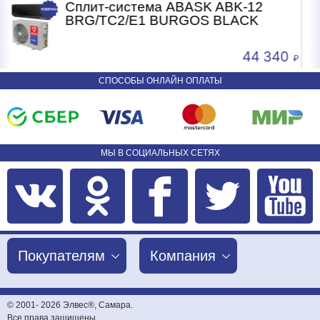
12
Сплит-система ABASK ABK-07
K
BRG/TC2/E1 BURGOS BLACK
4 340
24 2
СПОСОБЫ ОНЛАЙН ОПЛАТЫ
МЫ В СОЦИАЛЬНЫХ СЕТЯХ
Покупателям
Компания
© 2001-
2026 Элвес®, Самара.
Все права защищены.