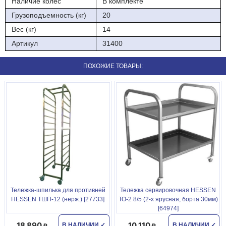
Наличие колес
В комплекте
Грузоподъемность (кг)
20
Вес (кг)
14
Артикул
31400
ПОХОЖИЕ ТОВАРЫ:
Тележка-шпилька для противней
Тележка сервировочная HESSEN
HESSEN ТШП-12 (нерж.) [27733]
ТО-2 8/5 (2-х ярусная, борта 30мм)
[64974]
18 890
10 110
В НАЛИЧИИ
✓
В НАЛИЧИИ
✓