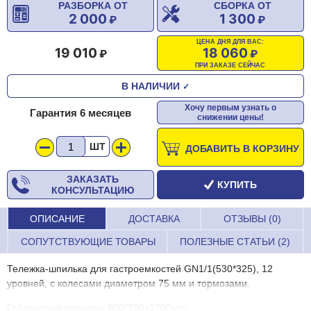
РАЗБОРКА ОТ
СБОРКА ОТ
2 000
1 300
ЦЕНА ДНЯ ДЛЯ ВАС:
19 010
18 060
ПРИ ЗАКАЗЕ СЕЙЧАС
В НАЛИЧИИ
✓
Хочу первым узнать о
Гарантия 6 месяцев
снижении цены!
ШТ
ДОБАВИТЬ В КОРЗИНУ
ЗАКАЗАТЬ
КУПИТЬ
КОНСУЛЬТАЦИЮ
ОПИСАНИЕ
ДОСТАВКА
ОТЗЫВЫ (0)
СОПУТСТВУЮЩИЕ ТОВАРЫ
ПОЛЕЗНЫЕ СТАТЬИ (2)
Тележка-шпилька для гастроемкостей GN1/1(530*325), 12
уровней, с колесами диаметром 75 мм и тормозами.
Габаритные размеры 600*390х1700мм