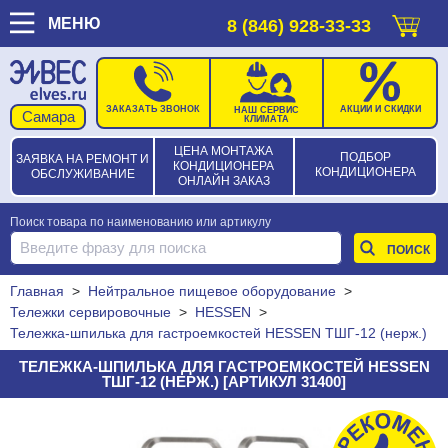
МЕНЮ
8 (846) 928-33-33
ЗАКАЗАТЬ ЗВОНОК
АКЦИИ И СКИДКИ
НАШ СЕРВИС
КЛИМАТА
ЦЕНА МОНТАЖА
ПОДБОР
ЗАЯВКА НА РЕМОНТ И
КОНДИЦИОНЕРА
КОНДИЦИОНЕРА
ОБСЛУЖИВАНИЕ
ОНЛАЙН ЗАКАЗ
Поиск товара по наименованию или артикулу
Главная
>
Нейтральное пищевое оборудование
>
Тележки сервировочные
>
HESSEN
>
Тележка-шпилька для гастроемкостей HESSEN ТШГ-12 (нерж.)
ТЕЛЕЖКА-ШПИЛЬКА ДЛЯ ГАСТРОЕМКОСТЕЙ HESSEN
ТШГ-12 (НЕРЖ.) [АРТИКУЛ 31400]