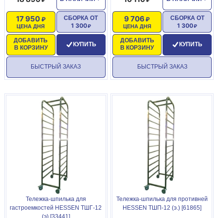
17 950
9 706
СБОРКА ОТ
СБОРКА ОТ
1 300
1 300
ЦЕНА ДНЯ
ЦЕНА ДНЯ
ДОБАВИТЬ
ДОБАВИТЬ
КУПИТЬ
КУПИТЬ
В КОРЗИНУ
В КОРЗИНУ
БЫСТРЫЙ ЗАКАЗ
БЫСТРЫЙ ЗАКАЗ
Тележка-шпилька для
Тележка-шпилька для противней
гастроемкостей HESSEN ТШГ-12
HESSEN ТШП-12 (э.) [61865]
(э) [33441]