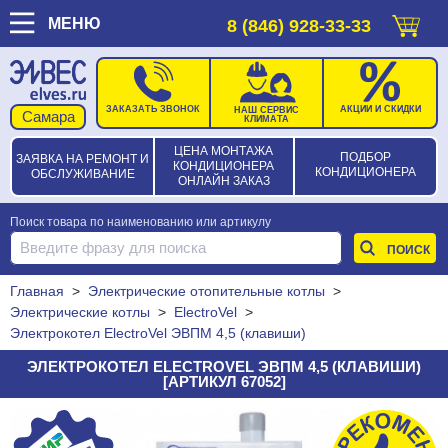
МЕНЮ
8 (846) 928-33-33
ЗАКАЗАТЬ ЗВОНОК
АКЦИИ И СКИДКИ
НАШ СЕРВИС
КЛИМАТА
ЦЕНА МОНТАЖА
ПОДБОР
ЗАЯВКА НА РЕМОНТ И
КОНДИЦИОНЕРА
КОНДИЦИОНЕРА
ОБСЛУЖИВАНИЕ
ОНЛАЙН ЗАКАЗ
Поиск товара по наименованию или артикулу
Главная
>
Электрические отопительные котлы
>
Электрические котлы
>
ElectroVel
>
Электрокотел ElectroVel ЭВПМ 4,5 (клавиши)
ЭЛЕКТРОКОТЕЛ ELECTROVEL ЭВПМ 4,5 (КЛАВИШИ)
[АРТИКУЛ 67052]