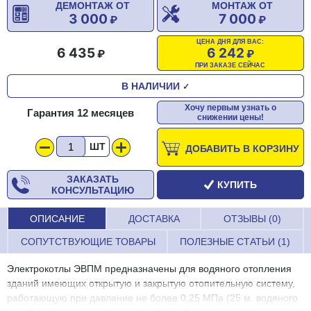
ДЕМОНТАЖ ОТ
МОНТАЖ ОТ
3 000
7 000
ЦЕНА ДНЯ ДЛЯ ВАС:
6 435
6 242
ПРИ ЗАКАЗЕ СЕЙЧАС
В НАЛИЧИИ
✓
Хочу первым узнать о
Гарантия 12 месяцев
снижении цены!
ШТ
ДОБАВИТЬ В КОРЗИНУ
ЗАКАЗАТЬ
КУПИТЬ
КОНСУЛЬТАЦИЮ
ОПИСАНИЕ
ДОСТАВКА
ОТЗЫВЫ (0)
СОПУТСТВУЮЩИЕ ТОВАРЫ
ПОЛЕЗНЫЕ СТАТЬИ (1)
Электрокотлы ЭВПМ предназначены для водяного отопления
зданий имеющих открытую и закрытую отопительную систему,
работающую при давление не более 0,25 МПа (25 м. водяного