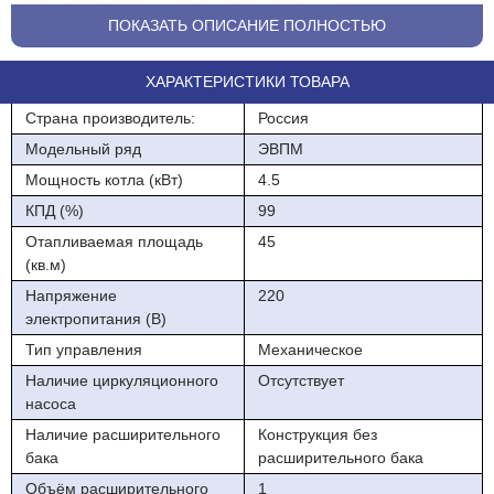
столба), при напряжение т однофазной сети
220В.Водонагреватели могут использоваться автономно или
ПОКАЗАТЬ ОПИСАНИЕ ПОЛНОСТЬЮ
совместно с отопительными котлами, работающими на твердом
топливе.Комплектация-сам котел и инструкция .
ХАРАКТЕРИСТИКИ ТОВАРА
Управление-С лицевой панели
Страна производитель:
Россия
Для использования в закрытой системе отопленния требуется
Модельный ряд
ЭВПМ
приобретение насоса,расширительного мембранного бака и
Мощность котла (кВт)
4.5
группы безопасности.
КПД (%)
99
Комплектация-сам котел и инструкция .
Отапливаемая площадь
45
(кв.м)
Управление-С лицевой панели
Напряжение
220
Для использования в закрытой системе отопленния требуется
электропитания (В)
приобретение насоса,расширительного мембранного бака и
Тип управления
Механическое
группы безопасности.
Наличие циркуляционного
Отсутствует
насоса
Наличие расширительного
Конструкция без
бака
расширительного бака
Объём расширительного
1