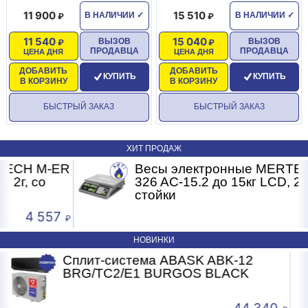
11 900
15 510
В НАЛИЧИИ
✓
В НАЛИЧИИ
✓
11 540
15 040
ВЫЗОВ
ВЫЗОВ
ПРОДАВЦА
ПРОДАВЦА
ЦЕНА ДНЯ
ЦЕНА ДНЯ
ДОБАВИТЬ
ДОБАВИТЬ
КУПИТЬ
КУПИТЬ
В КОРЗИНУ
В КОРЗИНУ
БЫСТРЫЙ ЗАКАЗ
БЫСТРЫЙ ЗАКАЗ
ХИТ ПРОДАЖ
R
Весы электронные MERTECH M-ER
326 AC-15.2 до 15кг LCD, 2г, без
стойки
3 681
НОВИНКИ
12
Сплит-система ABASK ABK-07
K
BRG/TC2/E1 BURGOS BLACK
4 340
24 2