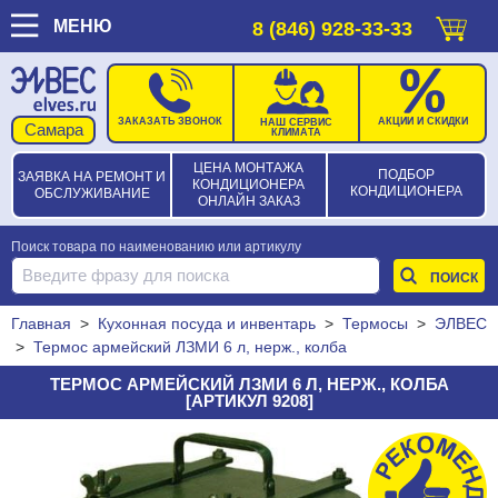
МЕНЮ
8 (846) 928-33-33
ЗАКАЗАТЬ ЗВОНОК
АКЦИИ И СКИДКИ
НАШ СЕРВИС
КЛИМАТА
ЦЕНА МОНТАЖА
ПОДБОР
ЗАЯВКА НА РЕМОНТ И
КОНДИЦИОНЕРА
КОНДИЦИОНЕРА
ОБСЛУЖИВАНИЕ
ОНЛАЙН ЗАКАЗ
Поиск товара по наименованию или артикулу
Главная
>
Кухонная посуда и инвентарь
>
Термосы
>
ЭЛВЕС
>
Термос армейский ЛЗМИ 6 л, нерж., колба
ТЕРМОС АРМЕЙСКИЙ ЛЗМИ 6 Л, НЕРЖ., КОЛБА
[АРТИКУЛ 9208]