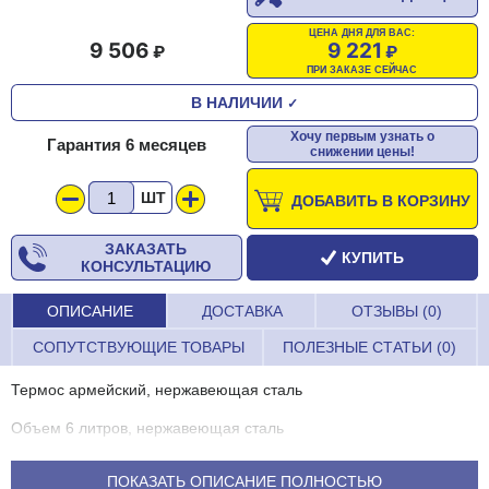
ЦЕНА ДНЯ ДЛЯ ВАС:
9 506
9 221
ПРИ ЗАКАЗЕ СЕЙЧАС
В НАЛИЧИИ
✓
Хочу первым узнать о
Гарантия 6 месяцев
снижении цены!
ШТ
ДОБАВИТЬ В КОРЗИНУ
ЗАКАЗАТЬ
КУПИТЬ
КОНСУЛЬТАЦИЮ
ОПИСАНИЕ
ДОСТАВКА
ОТЗЫВЫ (0)
СОПУТСТВУЮЩИЕ ТОВАРЫ
ПОЛЕЗНЫЕ СТАТЬИ (0)
Термос армейский, нержавеющая сталь
Объем 6 литров, нержавеющая сталь
Диаметр 26 см
ПОКАЗАТЬ ОПИСАНИЕ ПОЛНОСТЬЮ