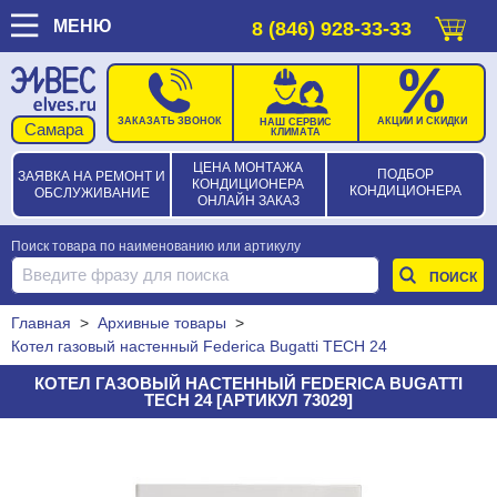
МЕНЮ
8 (846) 928-33-33
ЗАКАЗАТЬ ЗВОНОК
АКЦИИ И СКИДКИ
НАШ СЕРВИС
КЛИМАТА
ЦЕНА МОНТАЖА
ПОДБОР
ЗАЯВКА НА РЕМОНТ И
КОНДИЦИОНЕРА
КОНДИЦИОНЕРА
ОБСЛУЖИВАНИЕ
ОНЛАЙН ЗАКАЗ
Поиск товара по наименованию или артикулу
Главная
>
Архивные товары
>
Котел газовый настенный Federica Bugatti TECH 24
КОТЕЛ ГАЗОВЫЙ НАСТЕННЫЙ FEDERICA BUGATTI
TECH 24 [АРТИКУЛ 73029]