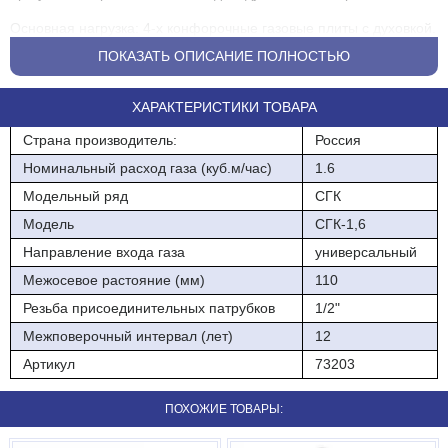
Основная нагрузка: 4-х конфорочные газовые плиты с духовкой.
Счетчик эксплуатируется при температуре окружающего
ПОКАЗАТЬ ОПИСАНИЕ ПОЛНОСТЬЮ
воздуха от
-10°С до +50°С, относительной влажности воздуха не более
ХАРАКТЕРИСТИКИ ТОВАРА
95% при температуре плюс 35°С.
Страна производитель:
Россия
Счетчик устанавливается как на вертикальном, так и на
Номинальный расход газа (куб.м/час)
1.6
горизонтальном газопроводе. Счетчик имеет отсчетное
Модельный ряд
СГК
устройство в виде ЖКИ,
Модель
СГК-1,6
на котором цифры слева до точки показывают объём газа в
Направление входа газа
универсальный
кубических метрах, а три цифры после точки соответственно в
десятых,
Межосевое растояние (мм)
110
Резьба присоединительных патрубков
1/2"
сотых и тысячных долях кубического метра.
Межповерочный интервал (лет)
12
Артикул
73203
ПОХОЖИЕ ТОВАРЫ: