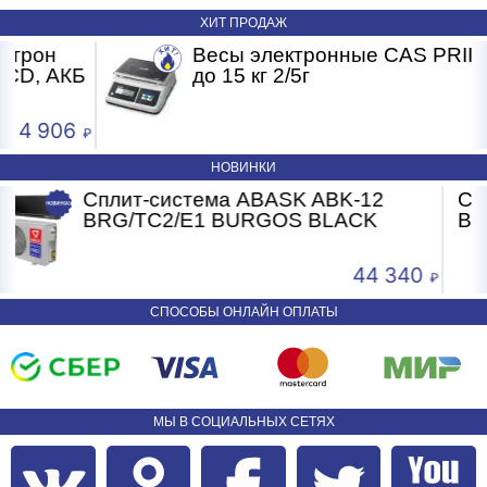
ХИТ ПРОДАЖ
Весы электронные CAS PRII -15CD
Б
до 15 кг 2/5г
4 593
НОВИНКИ
Сплит-система ABASK ABK-07
BRG/TC2/E1 BURGOS BLACK
340
24 24
СПОСОБЫ ОНЛАЙН ОПЛАТЫ
МЫ В СОЦИАЛЬНЫХ СЕТЯХ