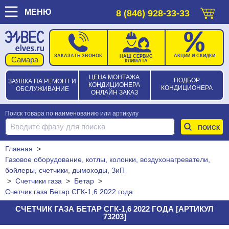
МЕНЮ
8 (846) 928-33-33
ЗАКАЗАТЬ ЗВОНОК
АКЦИИ И СКИДКИ
НАШ СЕРВИС
КЛИМАТА
ЦЕНА МОНТАЖА
ПОДБОР
ЗАЯВКА НА РЕМОНТ И
КОНДИЦИОНЕРА
КОНДИЦИОНЕРА
ОБСЛУЖИВАНИЕ
ОНЛАЙН ЗАКАЗ
Поиск товара по наименованию или артикулу
Главная
>
Газовое оборудование, котлы, колонки, воздухонагреватели,
бойлеры, счетчики, дымоходы, ЗиП
>
Счетчики газа
>
Бетар
>
Счетчик газа Бетар СГК-1,6 2022 года
СЧЕТЧИК ГАЗА БЕТАР СГК-1,6 2022 ГОДА [АРТИКУЛ
73203]