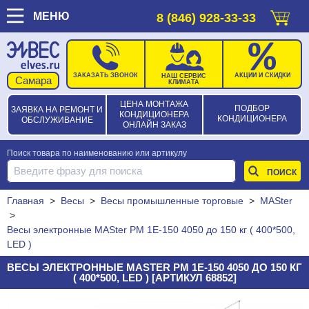
МЕНЮ
8 (846) 928-33-33
ЗАКАЗАТЬ ЗВОНОК
АКЦИИ И СКИДКИ
НАШ СЕРВИС
КЛИМАТА
ЦЕНА МОНТАЖА
ПОДБОР
ЗАЯВКА НА РЕМОНТ И
КОНДИЦИОНЕРА
КОНДИЦИОНЕРА
ОБСЛУЖИВАНИЕ
ОНЛАЙН ЗАКАЗ
Поиск товара по наименованию или артикулу
Главная
>
Весы
>
Весы промышленные торговые
>
MASter
>
Весы электронные MASter PM 1Е-150 4050 до 150 кг ( 400*500,
LED )
ВЕСЫ ЭЛЕКТРОННЫЕ MASTER PM 1Е-150 4050 ДО 150 КГ
( 400*500, LED ) [АРТИКУЛ 68852]