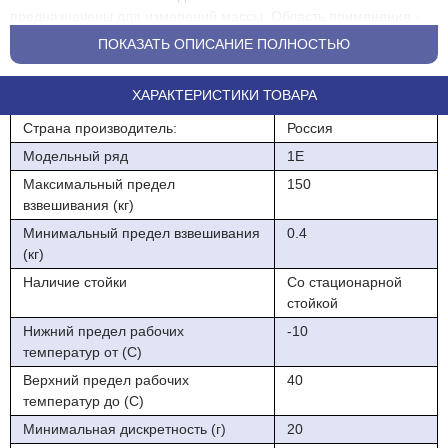
предназначены для измерений массы. Область применения -
предприятия общественного питания, торговые организации,
ПОКАЗАТЬ ОПИСАНИЕ ПОЛНОСТЬЮ
почта, различные виды производства, сельское хозяйство и
другие отрасли народного хозяйства.
ХАРАКТЕРИСТИКИ ТОВАРА
Описание весов
Страна производитель:
Россия
Принцип действия весов основан на преобразовании
Модельный ряд
1E
деформации упругого элементавесоизмерительного
Максимальный предел
150
тензорезисторного датчика, возникающей под действием силы
взвешивания (кг)
тяжести взвешиваемого объекта, в аналоговый электрический
сигнал, пропорциональный его массе. Этот сигнал
Минимальный предел взвешивания
0.4
подвергается аналого-цифровому преобразованию,
(кг)
математической обработке электронными устройствами весов с
Наличие стойки
Со стационарной
дальнейшим определением значения массы объекта
стойкой
измерений.
Нижний предел рабочих
-10
Весы состоят из грузоприемного устройства, включающего в
температур от (С)
себя один аналоговый тензорезисторный весоизмерительный
Верхний предел рабочих
40
датчика и прибора весоизмерительного.
температур до (С)
Описание обозначения модели PM1E:
Минимальная дискретность (г)
20