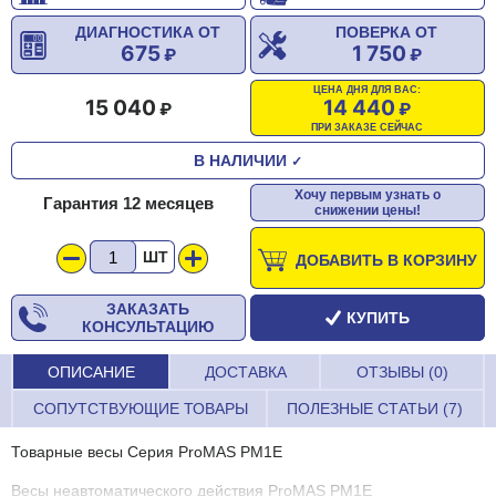
ДИАГНОСТИКА ОТ
ПОВЕРКА ОТ
675
1 750
ЦЕНА ДНЯ ДЛЯ ВАС:
15 040
14 440
ПРИ ЗАКАЗЕ СЕЙЧАС
В НАЛИЧИИ
✓
Хочу первым узнать о
Гарантия 12 месяцев
снижении цены!
ШТ
ДОБАВИТЬ В КОРЗИНУ
ЗАКАЗАТЬ
КУПИТЬ
КОНСУЛЬТАЦИЮ
ОПИСАНИЕ
ДОСТАВКА
ОТЗЫВЫ (0)
СОПУТСТВУЮЩИЕ ТОВАРЫ
ПОЛЕЗНЫЕ СТАТЬИ (7)
Товарные весы Серия ProMAS PM1E
Весы неавтоматического действия ProMAS PM1E