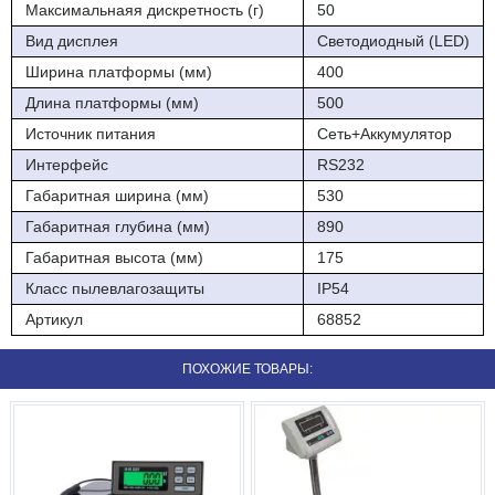
Максимальнаяя дискретность (г)
50
РМ - обозначение типа весов ProMAS;
Вид дисплея
Светодиодный (LED)
1 - обозначение количества датчиков, шт: 1;
Ширина платформы (мм)
400
Е - тип используемого индикатора.
Длина платформы (мм)
500
Функциональные возможности весов
Источник питания
Сеть+Аккумулятор
Интерфейс
RS232
1. Светодиодный яркий дисплей с размером символов 25,4 мм;
Габаритная ширина (мм)
530
2. Продолжительность работы от аккумулятора до 120 часов;
Габаритная глубина (мм)
890
3. Крышка грузоприёмной платформы из нержавеющей стали;
Габаритная высота (мм)
175
4. Мембранная влагостойкая клавиатура;
Класс пылевлагозащиты
IP54
Артикул
68852
5. Высокая скорость взвешивания;
6. Счётный режим;
ПОХОЖИЕ ТОВАРЫ:
7. Функция компаратор (Hi-Ok-Lo);
8. Функция чистый /полный вес (Net/Gross);
9. Автоматическая установка нуля при включении;