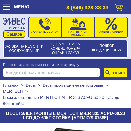
МЕНЮ
8 (846) 928-33-33
ЗАКАЗАТЬ ЗВОНОК
АКЦИИ И СКИДКИ
НАШ СЕРВИС
КЛИМАТА
ЦЕНА МОНТАЖА
ПОДБОР
ЗАЯВКА НА РЕМОНТ И
КОНДИЦИОНЕРА
КОНДИЦИОНЕРА
ОБСЛУЖИВАНИЕ
ОНЛАЙН ЗАКАЗ
Поиск товара по наименованию или артикулу
Главная
>
Весы
>
Весы промышленные торговые
>
MERTECH
>
Becы элeктpонные MERTECH M-ER 333 ACPU-60.20 LCD до
60кг стойка
BECЫ ЭЛEКТPОННЫЕ MERTECH M-ER 333 ACPU-60.20
LCD ДО 60КГ СТОЙКА [АРТИКУЛ 67585]