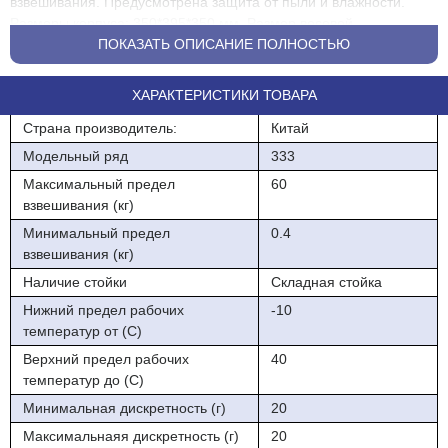
взвешивания. Предусмотрена защита от пыли и влажности.
Размеры корпуса: 350*395*350 мм. Размер весовой
платформы: 300*350 мм.
ПОКАЗАТЬ ОПИСАНИЕ ПОЛНОСТЬЮ
Для управления весами установлена промышленная сенсорная
ХАРАКТЕРИСТИКИ ТОВАРА
клавиатура. Пользователям доступен следующие режимы
работы:
Страна производитель:
Китай
Простое взвешивание;
Модельный ряд
333
Максимальный предел
60
Режим суммирования;
взвешивания (кг)
Работа с запрограммированными ценами;
Минимальный предел
0.4
взвешивания (кг)
Вычисление сдачи;
Наличие стойки
Складная стойка
Счетный режим;
Нижний предел рабочих
-10
Учет веса тары;
температур от (С)
Верхний предел рабочих
40
Поверка
температур до (С)
Результаты выводятся вычислений на LED-дисплей. Он
Минимальная дискретность (г)
20
установлен на выносной стойке. Дисплей закреплен на
Максимальнаяя дискретность (г)
20
металлической основе. Он выводит массу информаию о массе