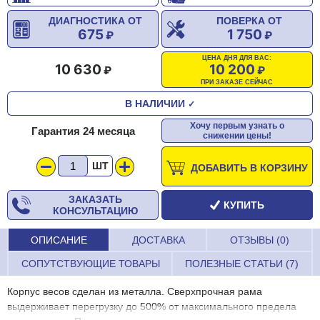
ДИАГНОСТИКА ОТ
ПОВЕРКА ОТ
675
1 750
ЦЕНА ДНЯ ДЛЯ ВАС:
10 630
10 200
ПРИ ЗАКАЗЕ СЕЙЧАС
В НАЛИЧИИ
✓
Хочу первым узнать о
Гарантия 24 месяца
снижении цены!
ШТ
ДОБАВИТЬ В КОРЗИНУ
ЗАКАЗАТЬ
КУПИТЬ
КОНСУЛЬТАЦИЮ
ОПИСАНИЕ
ДОСТАВКА
ОТЗЫВЫ (0)
СОПУТСТВУЮЩИЕ ТОВАРЫ
ПОЛЕЗНЫЕ СТАТЬИ (7)
Корпус весов сделан из металла. Сверхпрочная рама
выдерживает перегрузку до 500% от максимального предела