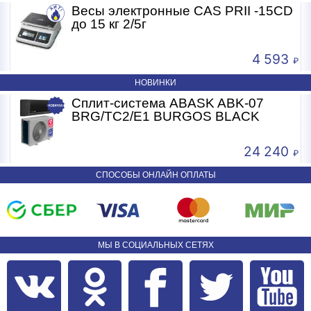
Весы электронные CAS PRII -15CD
Дисплей
Б
до 15 кг 2/5г
Тип дисплея LED
4 593
Количество дисплеев 1
НОВИНКИ
Количество разрядов индикации 16 (Вес-5, Цена-5, Стоимость
-6)
Сплит-система ABASK ABK-07
BRG/TC2/E1 BURGOS BLACK
Интерфейсы
Интерфейсы нет
24 240
Корпус
СПОСОБЫ ОНЛАЙН ОПЛАТЫ
Габаритные размеры (ШхДхВ), мм 565*345*440 мм
Материал платформы металл
Материал корпуса пластик
МЫ В СОЦИАЛЬНЫХ СЕТЯХ
Тип клавиатуры промышленный сенсор
Стойка да