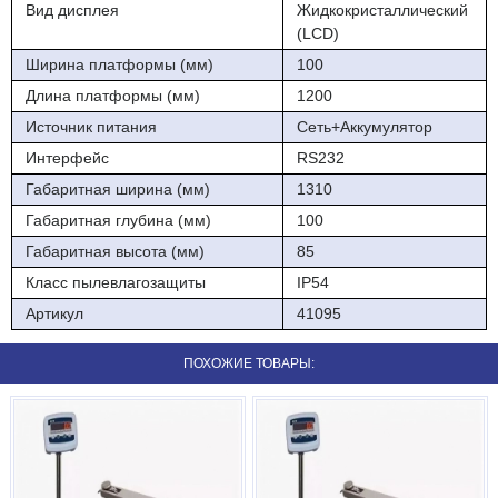
Вид дисплея
Жидкокристаллический
4D-B-12/1-1000-A 1000 4 200 1000
(LCD)
Параметр Значение
Ширина платформы (мм)
100
Длина платформы (мм)
1200
Габаритные размеры модуля взвешивающего (ДхШхВ), мм
1310х100х110
Источник питания
Сеть+Аккумулятор
Интерфейс
RS232
Размер платформы (ДхШ), мм 1200х100
Габаритная ширина (мм)
1310
Материал модуля взвешивающего конструкционная сталь
Габаритная глубина (мм)
100
Число цифровых датчиков взвешивания, шт. 4
Габаритная высота (мм)
85
Степень защиты модуля взвешивающего IP68
Класс пылевлагозащиты
IP54
Артикул
41095
Диапазон рабочих температур модуля взвешивающего, °С от
-30 до +40
ПОХОЖИЕ ТОВАРЫ:
Масса модуля взвешивающего нетто/брутто, кг 22/25
Длина кабеля, м 5
Габаритные размеры терминала (ДхШхВ), мм 265x105x60