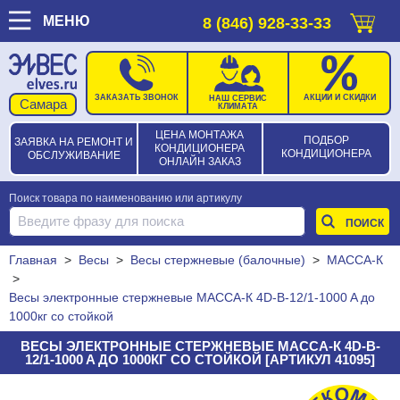
МЕНЮ
8 (846) 928-33-33
ЗАКАЗАТЬ ЗВОНОК
АКЦИИ И СКИДКИ
НАШ СЕРВИС
КЛИМАТА
ЦЕНА МОНТАЖА
ПОДБОР
ЗАЯВКА НА РЕМОНТ И
КОНДИЦИОНЕРА
КОНДИЦИОНЕРА
ОБСЛУЖИВАНИЕ
ОНЛАЙН ЗАКАЗ
Поиск товара по наименованию или артикулу
Главная
>
Весы
>
Весы стержневые (балочные)
>
МАССА-К
>
Becы электронные стержневые МАССА-К 4D-B-12/1-1000 A до
1000кг со стойкой
BECЫ ЭЛЕКТРОННЫЕ СТЕРЖНЕВЫЕ МАССА-К 4D-B-
12/1-1000 A ДО 1000КГ СО СТОЙКОЙ [АРТИКУЛ 41095]