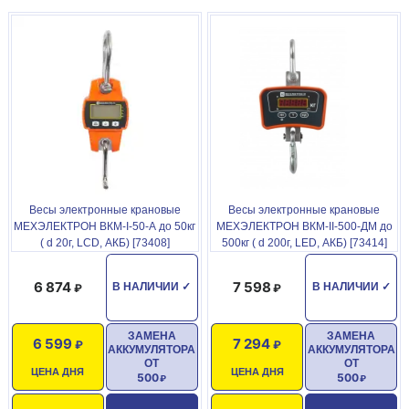
Весы - 1 шт.
Паспорт - 1 шт.
Зарядное устройство - 1 шт.
ИК-Пульт - 1 шт.
Свидетельство о поверке - 1 шт.
Весы электронные крановые
Весы электронные крановые
МЕХЭЛЕКТРОН ВКМ-I-50-А до 50кг
МЕХЭЛЕКТРОН ВКМ-II-500-ДМ до
( d 20г, LCD, АКБ) [73408]
500кг ( d 200г, LED, АКБ) [73414]
6 874
7 598
В НАЛИЧИИ
✓
В НАЛИЧИИ
✓
ЗАМЕНА
ЗАМЕНА
6 599
7 294
АККУМУЛЯТОРА
АККУМУЛЯТОРА
ОТ
ОТ
ЦЕНА ДНЯ
ЦЕНА ДНЯ
500
500