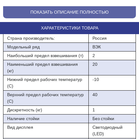
Дискретность, кг: 1
ПОКАЗАТЬ ОПИСАНИЕ ПОЛНОСТЬЮ
Дисплей: LED, 5 символов высотой 30мм
ХАРАКТЕРИСТИКИ ТОВАРА
Диапазон температур эксплуатации, 0С: -10…+40
Страна производитель:
Россия
Класс точности по ГОСТ 29329: III (средний)
Модельный ряд
ВЭК
Диапазон дистанционного управления, м: 20
Наибольший предел взвешивания (т)
2
Питание: Встроенный аккумулятор
Наименьший предел взвешивания
20
(кг)
Материал корпуса : Алюминиевый сплав
Нижний предел рабочих температур
-10
Габаритные размеры, мм : 220х440х155
(С)
Крановые весы ВЭК/6-2000
Верхний предел рабочих температур
40
(С)
Макс. грузоподъемность: 2 т
Дискретность (кг)
1
Точность: 1 кг
Наличие стойки
Без стойки
Поверка на 1 год
Вид дисплея
Светодиодный
(LED)
Гарантия 1 год