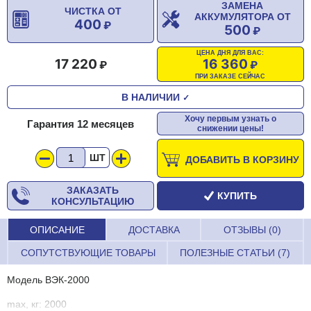
ЗАМЕНА
ЧИСТКА ОТ
АККУМУЛЯТОРА ОТ
400
500
ЦЕНА ДНЯ ДЛЯ ВАС:
17 220
16 360
ПРИ ЗАКАЗЕ СЕЙЧАС
В НАЛИЧИИ
✓
Хочу первым узнать о
Гарантия 12 месяцев
снижении цены!
ШТ
ДОБАВИТЬ В КОРЗИНУ
ЗАКАЗАТЬ
КУПИТЬ
КОНСУЛЬТАЦИЮ
ОПИСАНИЕ
ДОСТАВКА
ОТЗЫВЫ (0)
СОПУТСТВУЮЩИЕ ТОВАРЫ
ПОЛЕЗНЫЕ СТАТЬИ (7)
Модель ВЭК-2000
max, кг: 2000