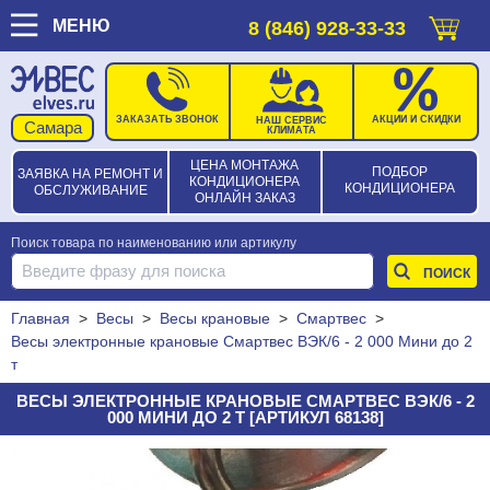
МЕНЮ
8 (846) 928-33-33
ЗАКАЗАТЬ ЗВОНОК
АКЦИИ И СКИДКИ
НАШ СЕРВИС
КЛИМАТА
ЦЕНА МОНТАЖА
ПОДБОР
ЗАЯВКА НА РЕМОНТ И
КОНДИЦИОНЕРА
КОНДИЦИОНЕРА
ОБСЛУЖИВАНИЕ
ОНЛАЙН ЗАКАЗ
Поиск товара по наименованию или артикулу
Главная
>
Весы
>
Весы крановые
>
Смартвес
>
Весы электронные крановые Смартвес ВЭК/6 - 2 000 Мини до 2
т
ВЕСЫ ЭЛЕКТРОННЫЕ КРАНОВЫЕ СМАРТВЕС ВЭК/6 - 2
000 МИНИ ДО 2 Т [АРТИКУЛ 68138]