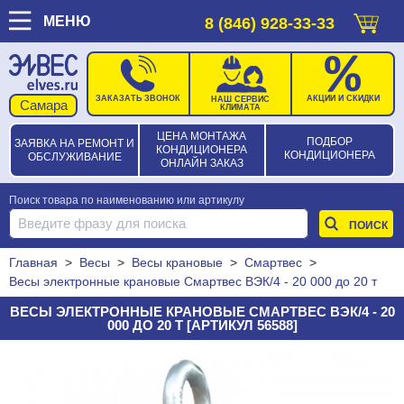
МЕНЮ
8 (846) 928-33-33
ЗАКАЗАТЬ ЗВОНОК
АКЦИИ И СКИДКИ
НАШ СЕРВИС
КЛИМАТА
ЦЕНА МОНТАЖА
ПОДБОР
ЗАЯВКА НА РЕМОНТ И
КОНДИЦИОНЕРА
КОНДИЦИОНЕРА
ОБСЛУЖИВАНИЕ
ОНЛАЙН ЗАКАЗ
Поиск товара по наименованию или артикулу
Главная
>
Весы
>
Весы крановые
>
Смартвес
>
Весы электронные крановые Смартвес ВЭК/4 - 20 000 до 20 т
ВЕСЫ ЭЛЕКТРОННЫЕ КРАНОВЫЕ СМАРТВЕС ВЭК/4 - 20
000 ДО 20 Т [АРТИКУЛ 56588]