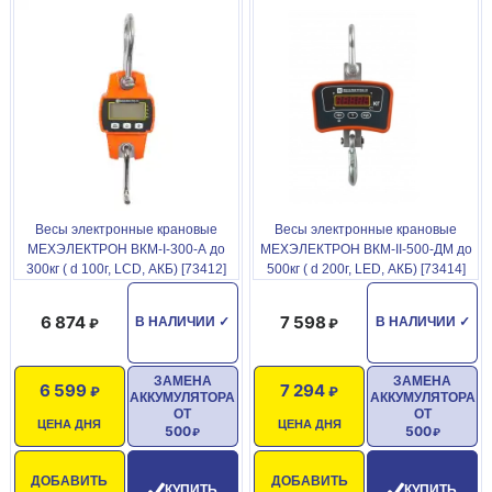
Габариты, мм: 920*300*300
Масса: 100 кг
Светодиодный дисплей, высота 40 мм/5 цифр
Диапазон рабочих температур: от -10 до +40
C увеличенной погрешностью: от -30 до +40
Функции: взвешивание, вычет массы тары, обнуление,
суммирование
Весы электронные крановые
Весы электронные крановые
МЕХЭЛЕКТРОН ВКМ-I-300-А до
МЕХЭЛЕКТРОН ВКМ-II-500-ДМ до
Питание: съемный аккумулятор, 4V 8Ah
300кг ( d 100г, LCD, АКБ) [73412]
500кг ( d 200г, LED, АКБ) [73414]
Дистанционное управление до 20м
6 874
7 598
В НАЛИЧИИ
✓
В НАЛИЧИИ
✓
Стальной корпус
Степень защиты IP-56
ЗАМЕНА
ЗАМЕНА
6 599
7 294
АККУМУЛЯТОРА
АККУМУЛЯТОРА
ОТ
ОТ
Гарантия 1 год
ЦЕНА ДНЯ
ЦЕНА ДНЯ
500
500
Комплектация
ДОБАВИТЬ
ДОБАВИТЬ
КУПИТЬ
КУПИТЬ