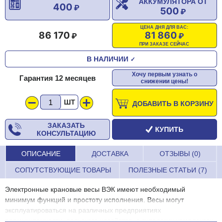
АККУМУЛЯТОРА ОТ
400
500
ЦЕНА ДНЯ ДЛЯ ВАС:
86 170
81 860
ПРИ ЗАКАЗЕ СЕЙЧАС
В НАЛИЧИИ
✓
Хочу первым узнать о
Гарантия 12 месяцев
снижении цены!
ШТ
ДОБАВИТЬ В КОРЗИНУ
ЗАКАЗАТЬ
КУПИТЬ
КОНСУЛЬТАЦИЮ
ОПИСАНИЕ
ДОСТАВКА
ОТЗЫВЫ (0)
СОПУТСТВУЮЩИЕ ТОВАРЫ
ПОЛЕЗНЫЕ СТАТЬИ (7)
Электронные крановые весы ВЭК имеют необходимый
минимум функций и простоту исполнения. Весы могут
эксплуатироваться на различных предприятиях
промышленности, сельского хозяйства, в складских комплексах.