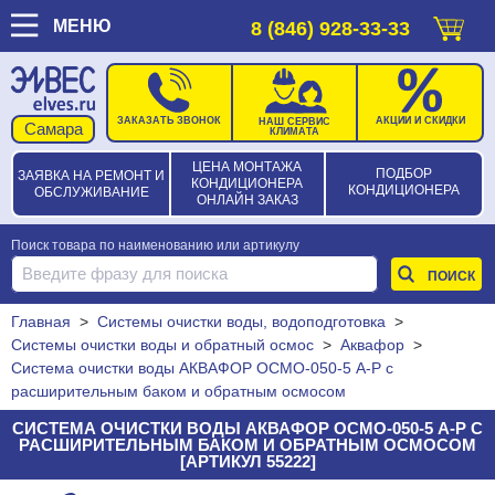
МЕНЮ
8 (846) 928-33-33
ЗАКАЗАТЬ ЗВОНОК
АКЦИИ И СКИДКИ
НАШ СЕРВИС
КЛИМАТА
ЦЕНА МОНТАЖА
ПОДБОР
ЗАЯВКА НА РЕМОНТ И
КОНДИЦИОНЕРА
КОНДИЦИОНЕРА
ОБСЛУЖИВАНИЕ
ОНЛАЙН ЗАКАЗ
Поиск товара по наименованию или артикулу
Главная
>
Системы очистки воды, водоподготовка
>
Системы очистки воды и обратный осмос
>
Аквафор
>
Система очистки воды АКВАФОР ОСМО-050-5 А-Р с
расширительным баком и обратным осмосом
СИСТЕМА ОЧИСТКИ ВОДЫ АКВАФОР ОСМО-050-5 А-Р С
РАСШИРИТЕЛЬНЫМ БАКОМ И ОБРАТНЫМ ОСМОСОМ
[АРТИКУЛ 55222]