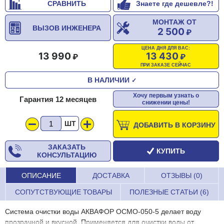
СРАВНИТЬ
Знаете где дешевле?!
МОНТАЖ ОТ
ВЫЗОВ ИНЖЕНЕРА
2 500
ЦЕНА ДНЯ ДЛЯ ВАС:
13 990
13 430
ПРИ ЗАКАЗЕ СЕЙЧАС
В НАЛИЧИИ
✓
Хочу первым узнать о
Гарантия 12 месяцев
снижении цены!
ШТ
ДОБАВИТЬ В КОРЗИНУ
ЗАКАЗАТЬ
КУПИТЬ
КОНСУЛЬТАЦИЮ
ОПИСАНИЕ
ДОСТАВКА
ОТЗЫВЫ (0)
СОПУТСТВУЮЩИЕ ТОВАРЫ
ПОЛЕЗНЫЕ СТАТЬИ (6)
Система очистки воды АКВАФОР ОСМО-050-5 делает воду
прозрачной и вкусной. Применяется для очистки воды от