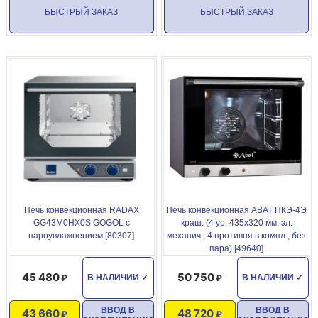
БЫСТРЫЙ ЗАКАЗ
БЫСТРЫЙ ЗАКАЗ
Печь конвекционная RADAX
Печь конвекционная ABAT ПКЭ-4Э
GG43M0HX0S GOGOL с
краш. (4 ур. 435х320 мм, эл.
пароувлажнением [80307]
механич., 4 противня в компл., без
пара) [49640]
45 480
50 750
В НАЛИЧИИ
✓
В НАЛИЧИИ
✓
ВВОД В
ВВОД В
43 660
48 720