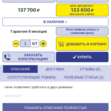
ЦЕНА ДНЯ ДЛЯ ВАС:
137 700
133 600
ПРИ ЗАКАЗЕ СЕЙЧАС
В НАЛИЧИИ
✓
Хочу первым узнать о
Гарантия 6 месяцев
снижении цены!
ШТ
ДОБАВИТЬ В КОРЗИНУ
ЗАКАЗАТЬ
КУПИТЬ
КОНСУЛЬТАЦИЮ
ОПИСАНИЕ
ДОСТАВКА
ОТЗЫВЫ (0)
СОПУТСТВУЮЩИЕ ТОВАРЫ
ПОЛЕЗНЫЕ СТАТЬИ (2)
· печи позволяют работать в двух режимах:
- конвекция;
- конвекция с добавлением пара.
ПОКАЗАТЬ ОПИСАНИЕ ПОЛНОСТЬЮ