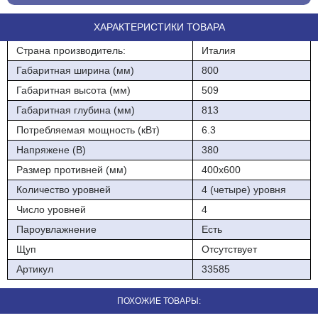
· внутри рабочей камеры печи действует система “cool touch”
(использование естественной конвекции воздуха внутри
ХАРАКТЕРИСТИКИ ТОВАРА
стеклопакета двери для предотвращения перегрева);
Страна производитель:
Италия
· требует подключения к водопроводу
Габаритная ширина (мм)
800
· внутренняя подсветка пекарной камеры;
Габаритная высота (мм)
509
· система охлаждения внешних поверхностей печей;
Габаритная глубина (мм)
813
Потребляемая мощность (кВт)
6.3
· внешние панели и задняя стенка пекарной камеры выполнены
из нерж.стали;
Напряжене (В)
380
Размер противней (мм)
400х600
Количество уровней
4 (четыре) уровня
Число уровней
4
Пароувлажнение
Есть
Щуп
Отсутствует
Артикул
33585
ПОХОЖИЕ ТОВАРЫ: