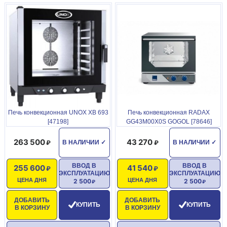
Печь конвекционная UNOX XB 693
Печь конвекционная RADAX
[47198]
GG43M00X0S GOGOL [78646]
263 500
43 270
В НАЛИЧИИ
✓
В НАЛИЧИИ
✓
ВВОД В
ВВОД В
255 600
41 540
ЭКСПЛУАТАЦИЮ
ЭКСПЛУАТАЦИЮ
ЦЕНА ДНЯ
ЦЕНА ДНЯ
2 500
2 500
ДОБАВИТЬ
ДОБАВИТЬ
КУПИТЬ
КУПИТЬ
В КОРЗИНУ
В КОРЗИНУ