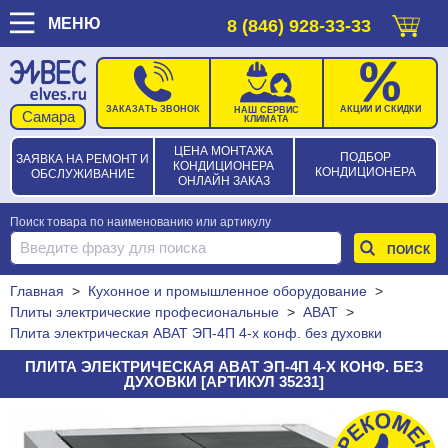
МЕНЮ
8 (846) 928-33-33
ЗАКАЗАТЬ ЗВОНОК
АКЦИИ И СКИДКИ
НАШ СЕРВИС
КЛИМАТА
ЦЕНА МОНТАЖА
ПОДБОР
ЗАЯВКА НА РЕМОНТ И
КОНДИЦИОНЕРА
КОНДИЦИОНЕРА
ОБСЛУЖИВАНИЕ
ОНЛАЙН ЗАКАЗ
Поиск товара по наименованию или артикулу
Главная
>
Кухонное и промышленное оборудование
>
Плиты электрические професиональные
>
ABAT
>
Плита электрическая ABAT ЭП-4П 4-х конф. без духовки
ПЛИТА ЭЛЕКТРИЧЕСКАЯ ABAT ЭП-4П 4-Х КОНФ. БЕЗ
ДУХОВКИ [АРТИКУЛ 35231]