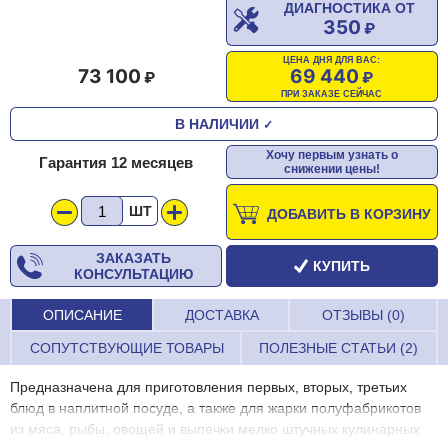
ДИАГНОСТИКА ОТ
350
ЦЕНА ДНЯ ДЛЯ ВАС:
73 100
69 440
ПРИ ЗАКАЗЕ СЕЙЧАС
В НАЛИЧИИ
✓
Хочу первым узнать о
Гарантия 12 месяцев
снижении цены!
ШТ
ДОБАВИТЬ В КОРЗИНУ
ЗАКАЗАТЬ
КУПИТЬ
КОНСУЛЬТАЦИЮ
ОПИСАНИЕ
ДОСТАВКА
ОТЗЫВЫ (0)
СОПУТСТВУЮЩИЕ ТОВАРЫ
ПОЛЕЗНЫЕ СТАТЬИ (2)
Предназначена для приготовления первых, вторых, третьих
блюд в наплитной посуде, а также для жарки полуфабрикотов
из мяса, рыбы, овощей и выпечки мелко штучных кулинарных