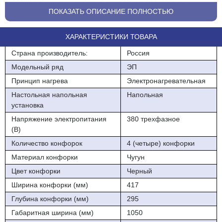
изделий.Чугунные конфорки в качестве нагревательных
элементов оснащены двумя ТЭНами, что обеспечивает
ПОКАЗАТЬ ОПИСАНИЕ ПОЛНОСТЬЮ
быстрый и равномерный нагрев, а также гарантирует долгий
срок эксплуатации конфорок. Площадь конфорок - 0,48 кв.м.
ХАРАКТЕРИСТИКИ ТОВАРА
Конфорки образуют ровную поверхность, что обеспечивает
удобное и легкое перемещение наплитной посуды. Плита
Страна производитель:
Россия
установлена на крашенную порошковой краской подставку.
Модельный ряд
ЭП
Плита имеет регулируемые по высоте ножки из квадратной
Принцип нагрева
Электронагревательная
трубы.
Настольная напольная
Напольная
Номинальная потребляемая мощность, кВт, не более 12
установка
Номинальное напряжение, В 400
Напряжение электропитания
380 трехфазное
(В)
Количество конфорок, шт. 4
Количество конфорок
4 (четыре) конфорки
Размеры конфорок, мм 295x417
Материал конфорки
Чугун
Потребляемая мощность конфорки, кВт 3
Цвет конфорки
Черный
Ширина конфорки (мм)
417
Площадь жарочной поверхности, м2 0,48
Глубина конфорки (мм)
295
Температура рабочей поверхности конфорки, °C, не более 480
Габаритная ширина (мм)
1050