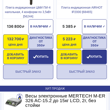
Плита индукционная ЦМИ ПИ-4
Плита индукционная AIRHOT
напольная, 4 конфорки по 3,5кВт
IP2000 [68465]
[56244]
136 800
5 385
В НАЛИЧИИ
✓
В НАЛИЧИИ
✓
ДИАГНОСТИКА
ДИАГНОСТИКА
132 700
5 223
ОТ
ОТ
ЦЕНА ДНЯ
ЦЕНА ДНЯ
350
350
ДОБАВИТЬ
ДОБАВИТЬ
КУПИТЬ
КУПИТЬ
В КОРЗИНУ
В КОРЗИНУ
БЫСТРЫЙ ЗАКАЗ
БЫСТРЫЙ ЗАКАЗ
ХИТ ПРОДАЖ
R
Весы электронные MERTECH M-ER
326 AC-15.2 до 15кг LCD, 2г, без
стойки