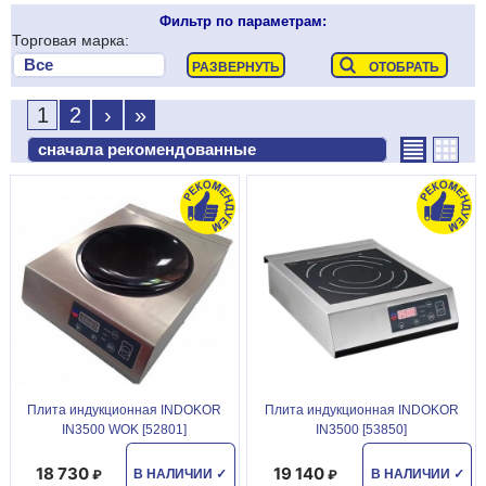
Фильтр по параметрам:
Торговая марка:
1
2
›
»
Плита индукционная INDOKOR
Плита индукционная INDOKOR
IN3500 WOK [52801]
IN3500 [53850]
18 730
19 140
В НАЛИЧИИ
✓
В НАЛИЧИИ
✓