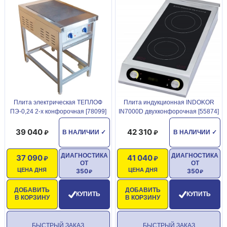
Плита электрическая ТЕПЛОФ
Плита индукционная INDOKOR
ПЭ-0,24 2-х конфорочная [78099]
IN7000D двухконфорочная [55874]
39 040
42 310
В НАЛИЧИИ
✓
В НАЛИЧИИ
✓
ДИАГНОСТИКА
ДИАГНОСТИКА
37 090
41 040
ОТ
ОТ
ЦЕНА ДНЯ
ЦЕНА ДНЯ
350
350
ДОБАВИТЬ
ДОБАВИТЬ
КУПИТЬ
КУПИТЬ
В КОРЗИНУ
В КОРЗИНУ
БЫСТРЫЙ ЗАКАЗ
БЫСТРЫЙ ЗАКАЗ