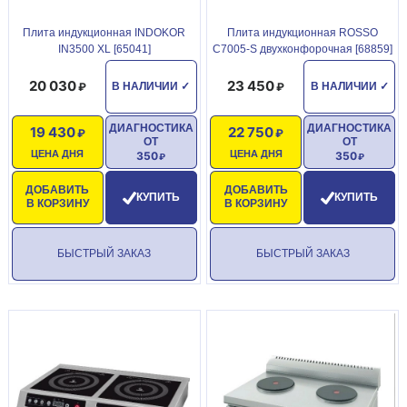
Плита индукционная INDOKOR
Плита индукционная ROSSO
IN3500 XL [65041]
C7005-S двухконфорочная [68859]
20 030
23 450
В НАЛИЧИИ
✓
В НАЛИЧИИ
✓
ДИАГНОСТИКА
ДИАГНОСТИКА
19 430
22 750
ОТ
ОТ
ЦЕНА ДНЯ
ЦЕНА ДНЯ
350
350
ДОБАВИТЬ
ДОБАВИТЬ
КУПИТЬ
КУПИТЬ
В КОРЗИНУ
В КОРЗИНУ
БЫСТРЫЙ ЗАКАЗ
БЫСТРЫЙ ЗАКАЗ