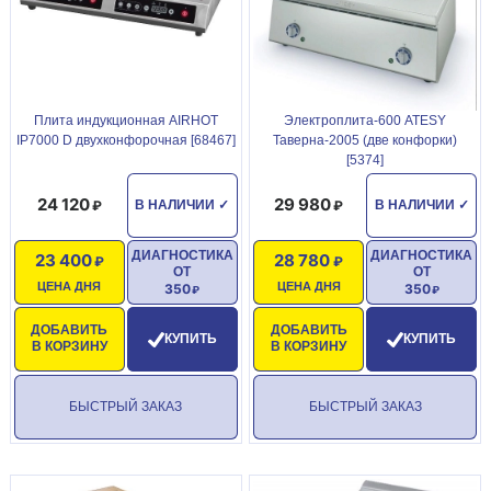
Плита индукционная AIRHOT
Электроплита-600 ATESY
IP7000 D двухконфорочная [68467]
Таверна-2005 (две конфорки)
[5374]
24 120
29 980
В НАЛИЧИИ
✓
В НАЛИЧИИ
✓
ДИАГНОСТИКА
ДИАГНОСТИКА
23 400
28 780
ОТ
ОТ
ЦЕНА ДНЯ
ЦЕНА ДНЯ
350
350
ДОБАВИТЬ
ДОБАВИТЬ
КУПИТЬ
КУПИТЬ
В КОРЗИНУ
В КОРЗИНУ
БЫСТРЫЙ ЗАКАЗ
БЫСТРЫЙ ЗАКАЗ