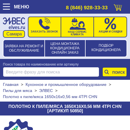
МЕНЮ
8 (846) 928-33-33
ЗАКАЗАТЬ ЗВОНОК
АКЦИИ И СКИДКИ
НАШ СЕРВИС
КЛИМАТА
ЦЕНА МОНТАЖА
ПОДБОР
ЗАЯВКА НА РЕМОНТ И
КОНДИЦИОНЕРА
КОНДИЦИОНЕРА
ОБСЛУЖИВАНИЕ
ОНЛАЙН ЗАКАЗ
Поиск товара по наименованию или артикулу
Главная
>
Кухонное и промышленное оборудование
>
Пилы для мяса
>
ЭЛВЕС
>
Полотно к пиле/мяса 1650х16х0,56 мм 4TPI CHN
ПОЛОТНО К ПИЛЕ/МЯСА 1650Х16Х0,56 ММ 4TPI CHN
[АРТИКУЛ 50850]