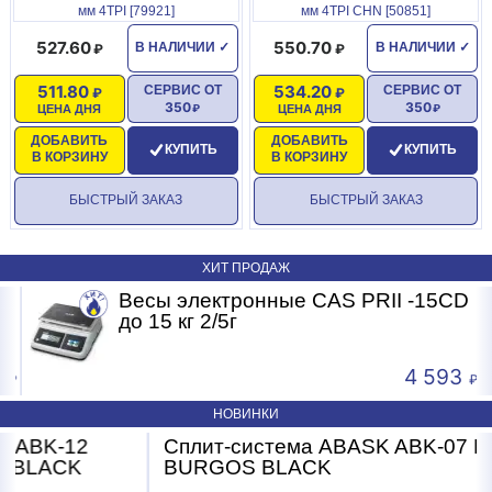
мм 4TPI [79921]
мм 4TPI CHN [50851]
527.60
550.70
В НАЛИЧИИ
✓
В НАЛИЧИИ
✓
511.80
534.20
СЕРВИС ОТ
СЕРВИС ОТ
350
350
ЦЕНА ДНЯ
ЦЕНА ДНЯ
ДОБАВИТЬ
ДОБАВИТЬ
КУПИТЬ
КУПИТЬ
В КОРЗИНУ
В КОРЗИНУ
БЫСТРЫЙ ЗАКАЗ
БЫСТРЫЙ ЗАКАЗ
ХИТ ПРОДАЖ
Весы электронные CAS PRII -15CD
Б
до 15 кг 2/5г
4 593
НОВИНКИ
Сплит-система ABASK ABK-07
BRG/TC2/E1 BURGOS BLACK