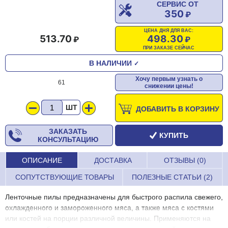
СЕРВИС ОТ
350
ЦЕНА ДНЯ ДЛЯ ВАС:
513.70
498.30
ПРИ ЗАКАЗЕ СЕЙЧАС
В НАЛИЧИИ
✓
Хочу первым узнать о
61
снижении цены!
ШТ
ДОБАВИТЬ В КОРЗИНУ
ЗАКАЗАТЬ
КУПИТЬ
КОНСУЛЬТАЦИЮ
ОПИСАНИЕ
ДОСТАВКА
ОТЗЫВЫ (0)
СОПУТСТВУЮЩИЕ ТОВАРЫ
ПОЛЕЗНЫЕ СТАТЬИ (2)
Ленточные пилы предназначены для быстрого распила свежего,
охлажденного и замороженного мяса, а также мяса с костями
или костей на порции различной величины. Применяются на