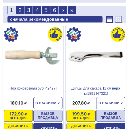
1
2
3
4
5
6
›
»
Нож консервный о76 [42427]
Щипцы для сахара 11 см нерж.
кт1891 [47321]
180.10
207.80
В НАЛИЧИИ
✓
В НАЛИЧИИ
✓
172.90
199.50
ВЫЗОВ
ВЫЗОВ
ПРОДАВЦА
ПРОДАВЦА
ЦЕНА ДНЯ
ЦЕНА ДНЯ
ДОБАВИТЬ
ДОБАВИТЬ
КУПИТЬ
КУПИТЬ