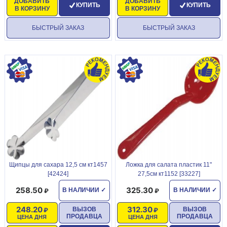
ДОБАВИТЬ
ДОБАВИТЬ
КУПИТЬ
КУПИТЬ
В КОРЗИНУ
В КОРЗИНУ
БЫСТРЫЙ ЗАКАЗ
БЫСТРЫЙ ЗАКАЗ
Щипцы для сахара 12,5 см кт1457
Ложка для салата пластик 11"
[42424]
27,5см кт1152 [33227]
258.50
325.30
В НАЛИЧИИ
✓
В НАЛИЧИИ
✓
248.20
312.30
ВЫЗОВ
ВЫЗОВ
ПРОДАВЦА
ПРОДАВЦА
ЦЕНА ДНЯ
ЦЕНА ДНЯ