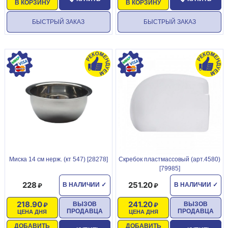
В КОРЗИНУ
В КОРЗИНУ
БЫСТРЫЙ ЗАКАЗ
БЫСТРЫЙ ЗАКАЗ
Миска 14 см нерж. (кт 547) [28278]
Скребок пластмассовый (арт.4580)
[79985]
228
251.20
В НАЛИЧИИ
✓
В НАЛИЧИИ
✓
218.90
241.20
ВЫЗОВ
ВЫЗОВ
ПРОДАВЦА
ПРОДАВЦА
ЦЕНА ДНЯ
ЦЕНА ДНЯ
ДОБАВИТЬ
ДОБАВИТЬ