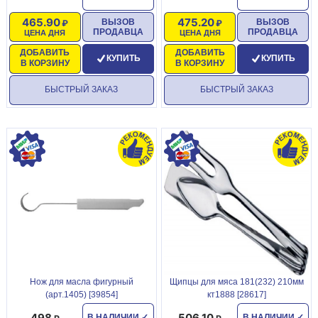
465.90
475.20
ВЫЗОВ
ВЫЗОВ
ПРОДАВЦА
ПРОДАВЦА
ЦЕНА ДНЯ
ЦЕНА ДНЯ
ДОБАВИТЬ
ДОБАВИТЬ
КУПИТЬ
КУПИТЬ
В КОРЗИНУ
В КОРЗИНУ
БЫСТРЫЙ ЗАКАЗ
БЫСТРЫЙ ЗАКАЗ
Нож для масла фигурный
Щипцы для мяса 181(232) 210мм
(арт.1405) [39854]
кт1888 [28617]
498
506.10
В НАЛИЧИИ
✓
В НАЛИЧИИ
✓