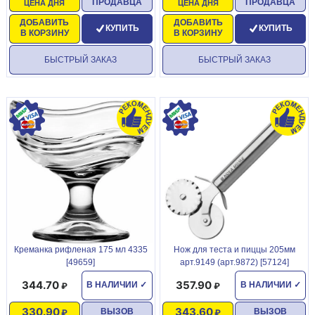
ПРОДАВЦА
ПРОДАВЦА
ЦЕНА ДНЯ
ЦЕНА ДНЯ
ДОБАВИТЬ
ДОБАВИТЬ
КУПИТЬ
КУПИТЬ
В КОРЗИНУ
В КОРЗИНУ
БЫСТРЫЙ ЗАКАЗ
БЫСТРЫЙ ЗАКАЗ
Креманка рифленая 175 мл 4335
Нож для теста и пиццы 205мм
[49659]
арт.9149 (арт.9872) [57124]
344.70
357.90
В НАЛИЧИИ
✓
В НАЛИЧИИ
✓
330.90
343.60
ВЫЗОВ
ВЫЗОВ