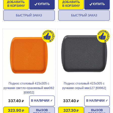
ДОБАВИТЬ
ДОБАВИТЬ
КУПИТЬ
КУПИТЬ
В КОРЗИНУ
В КОРЗИНУ
БЫСТРЫЙ ЗАКАЗ
БЫСТРЫЙ ЗАКАЗ
Поднос столовый 415х305 с
Поднос столовый 415х305 с
ручками светло-оранжевый мки082
ручками серый мки127 [69962]
[69952]
337.40
337.40
В НАЛИЧИИ
✓
В НАЛИЧИИ
✓
323.90
327.30
ВЫЗОВ
ВЫЗОВ