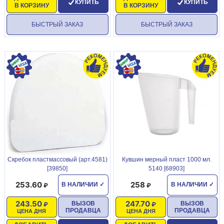
КУПИТЬ
КУПИТЬ
В КОРЗИНУ
В КОРЗИНУ
БЫСТРЫЙ ЗАКАЗ
БЫСТРЫЙ ЗАКАЗ
Скребок пластмассовый (арт.4581)
Кувшин мерный пласт 1000 мл.
[39850]
5140 [68903]
253.60
258
В НАЛИЧИИ
✓
В НАЛИЧИИ
✓
243.50
247.70
ВЫЗОВ
ВЫЗОВ
ПРОДАВЦА
ПРОДАВЦА
ЦЕНА ДНЯ
ЦЕНА ДНЯ