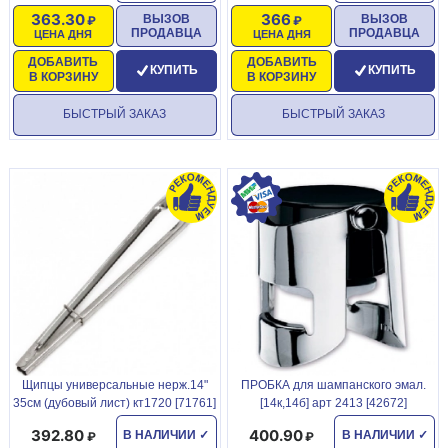
363.30
366
ВЫЗОВ
ВЫЗОВ
ПРОДАВЦА
ПРОДАВЦА
ЦЕНА ДНЯ
ЦЕНА ДНЯ
ДОБАВИТЬ
ДОБАВИТЬ
КУПИТЬ
КУПИТЬ
В КОРЗИНУ
В КОРЗИНУ
БЫСТРЫЙ ЗАКАЗ
БЫСТРЫЙ ЗАКАЗ
Щипцы универсальные нерж.14"
ПРОБКА для шампанского эмал.
35см (дубовый лист) кт1720 [71761]
[14к,14б] арт 2413 [42672]
392.80
400.90
В НАЛИЧИИ
✓
В НАЛИЧИИ
✓