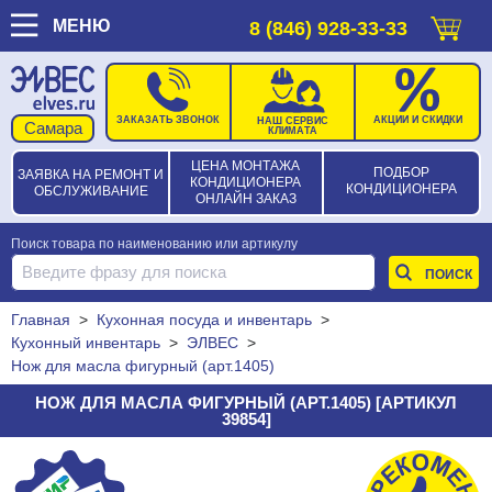
МЕНЮ
8 (846) 928-33-33
ЗАКАЗАТЬ ЗВОНОК
АКЦИИ И СКИДКИ
НАШ СЕРВИС
КЛИМАТА
ЦЕНА МОНТАЖА
ПОДБОР
ЗАЯВКА НА РЕМОНТ И
КОНДИЦИОНЕРА
КОНДИЦИОНЕРА
ОБСЛУЖИВАНИЕ
ОНЛАЙН ЗАКАЗ
Поиск товара по наименованию или артикулу
Главная
>
Кухонная посуда и инвентарь
>
Кухонный инвентарь
>
ЭЛВЕС
>
Нож для масла фигурный (арт.1405)
НОЖ ДЛЯ МАСЛА ФИГУРНЫЙ (АРТ.1405) [АРТИКУЛ
39854]