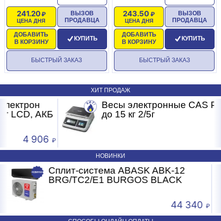
241.20
243.50
ВЫЗОВ
ВЫЗОВ
ПРОДАВЦА
ПРОДАВЦА
ЦЕНА ДНЯ
ЦЕНА ДНЯ
ДОБАВИТЬ
ДОБАВИТЬ
КУПИТЬ
КУПИТЬ
В КОРЗИНУ
В КОРЗИНУ
БЫСТРЫЙ ЗАКАЗ
БЫСТРЫЙ ЗАКАЗ
ХИТ ПРОДАЖ
Весы электронные CAS PRII -15CD
Б
до 15 кг 2/5г
4 593
НОВИНКИ
12
Сплит-система ABASK ABK-07
K
BRG/TC2/E1 BURGOS BLACK
4 340
24 2