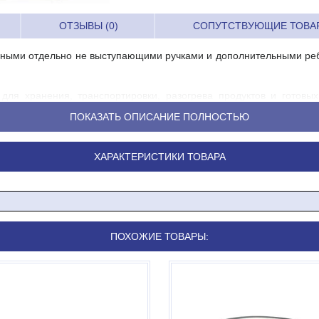
ОТЗЫВЫ (0)
СОПУТСТВУЮЩИЕ ТОВА
ными отдельно не выступающими ручками и дополнительными ребр
для хранения, транспортировки, разогрева продуктов и готовых
рядок на кухне любого уровня - от ресторана до фастфуда.
ПОКАЗАТЬ ОПИСАНИЕ ПОЛНОСТЬЮ
аки изготовлены из экологичного и безопасного материала. RESTO
ным аналогом европейских и американских марок. Товары RESTO
ХАРАКТЕРИСТИКИ ТОВАРА
ПОХОЖИЕ ТОВАРЫ: