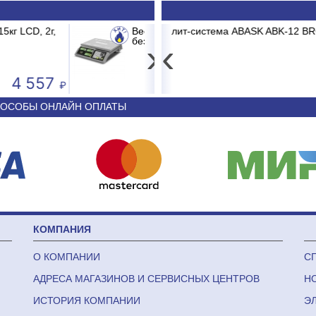
M-ER 326 AC-15.2 до 15кг LCD, 2г,
K ABK-12 BRG/TC2/E1 BURGOS BLACK
Принтер штрих-кода Posc
Сплит-
›
‹
3 681
44 340
ОСОБЫ ОНЛАЙН ОПЛАТЫ
КОМПАНИЯ
О КОМПАНИИ
С
АДРЕСА МАГАЗИНОВ И СЕРВИСНЫХ ЦЕНТРОВ
Н
ИСТОРИЯ КОМПАНИИ
Э