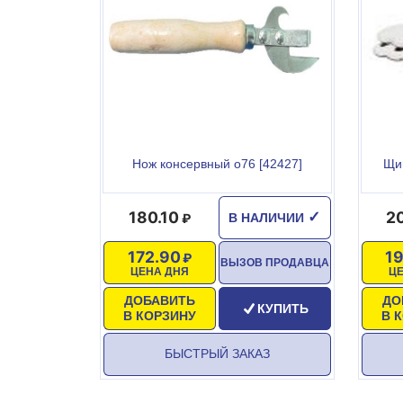
Замораживание: до -5 С
Использование в посудомоечной машине: до +85 
Нож консервный о76 [42427]
Щип
180.10
2
✓
В НАЛИЧИИ
172.90
1
ВЫЗОВ ПРОДАВЦА
ЦЕНА ДНЯ
Ц
ДОБАВИТЬ
ДО
КУПИТЬ
В КОРЗИНУ
В 
БЫСТРЫЙ ЗАКАЗ