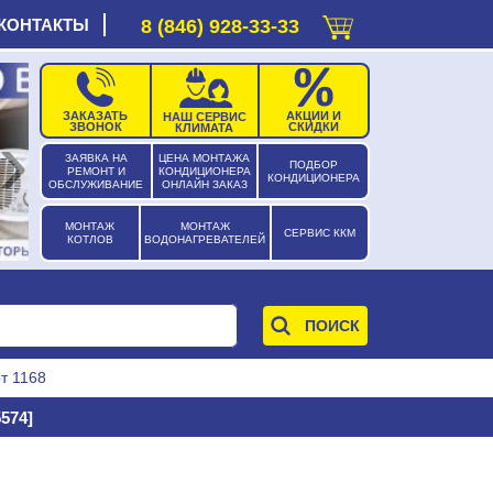
КОНТАКТЫ
8 (846) 928-33-33
ЗАКАЗАТЬ
АКЦИИ И
НАШ СЕРВИС
›
ЗВОНОК
СКИДКИ
КЛИМАТА
ЗАЯВКА НА
ЦЕНА МОНТАЖА
ПОДБОР
РЕМОНТ И
КОНДИЦИОНЕРА
КОНДИЦИОНЕРА
ОБСЛУЖИВАНИЕ
ОНЛАЙН ЗАКАЗ
МОНТАЖ
МОНТАЖ
СЕРВИС ККМ
КОТЛОВ
ВОДОНАГРЕВАТЕЛЕЙ
т 1168
574]