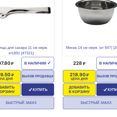
С
цы для сахара 11 см нерж.
Миска 14 см нерж. (кт 547) [
кт1891 [47321]
07.80
228
✓
В НАЛИЧИИ
В НАЛИ
99.50
218.90
ВЫЗОВ ПРОДАВЦА
ВЫЗОВ ПР
ЕНА ДНЯ
ЦЕНА ДНЯ
БАВИТЬ
ДОБАВИТЬ
КУПИТЬ
КУП
КОРЗИНУ
В КОРЗИНУ
БЫСТРЫЙ ЗАКАЗ
БЫСТРЫЙ ЗАКАЗ