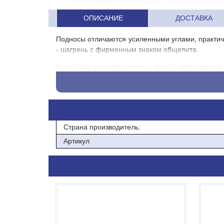
ОПИСАНИЕ
ДОСТАВКА
Подносы отличаются усиленными углами, практич
- шагрень с фирменным знаком общепита.
В линейке производителя - более 100 изделий 
отечественного бренда помогает поддерживать по
Гастроемкости, контейнеры, салатники, миски, б
своих изделий, а потому считается полноправ
требованиям общепита
Страна производитель:
Толщина: 2,6 мм
Артикул
Размер рабочей поверхности: 350х280 мм
Размер подноса без ручек: 380х290 мм
Размер подноса с ручками: 420х300 мм
Материал: полистирол
Цвет: бежевый