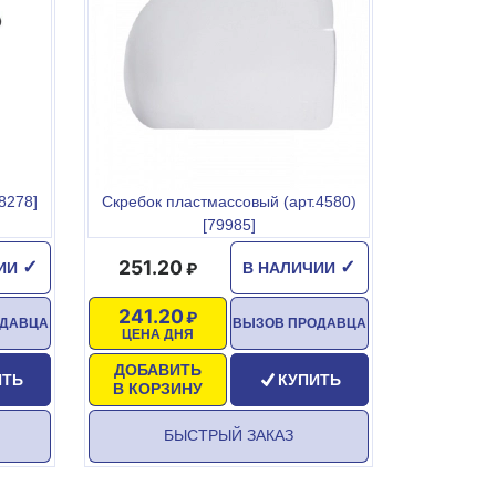
28278]
Скребок пластмассовый (арт.4580)
[79985]
251.20
✓
✓
ЧИИ
В НАЛИЧИИ
241.20
ОДАВЦА
ВЫЗОВ ПРОДАВЦА
ЦЕНА ДНЯ
ДОБАВИТЬ
ИТЬ
КУПИТЬ
В КОРЗИНУ
БЫСТРЫЙ ЗАКАЗ