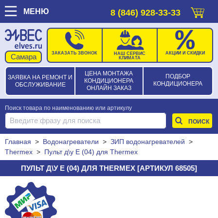
МЕНЮ
8 (846) 928-33-33
ЗАКАЗАТЬ ЗВОНОК
АКЦИИ И СКИДКИ
НАШ СЕРВИС
КЛИМАТА
ЦЕНА МОНТАЖА
ПОДБОР
ЗАЯВКА НА РЕМОНТ И
КОНДИЦИОНЕРА
КОНДИЦИОНЕРА
ОБСЛУЖИВАНИЕ
ОНЛАЙН ЗАКАЗ
Поиск товара по наименованию или артикулу
Главная
>
Водонагреватели
>
ЗИП водонагревателей
>
Thermex
>
Пульт д\у E (04) для Thermex
ПУЛЬТ Д\У E (04) ДЛЯ THERMEX [АРТИКУЛ 68505]