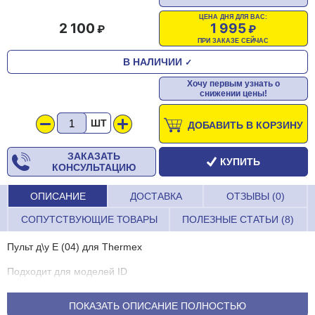
ЦЕНА ДНЯ ДЛЯ ВАС:
2 100
1 995
ПРИ ЗАКАЗЕ СЕЙЧАС
В НАЛИЧИИ
✓
Хочу первым узнать о
снижении цены!
ШТ
ДОБАВИТЬ В КОРЗИНУ
ЗАКАЗАТЬ
КУПИТЬ
КОНСУЛЬТАЦИЮ
ОПИСАНИЕ
ДОСТАВКА
ОТЗЫВЫ (0)
СОПУТСТВУЮЩИЕ ТОВАРЫ
ПОЛЕЗНЫЕ СТАТЬИ (8)
Пульт д\у Е (04) для Thermex
Подходит для моделей ID
Параметры 144х43
ПОКАЗАТЬ ОПИСАНИЕ ПОЛНОСТЬЮ