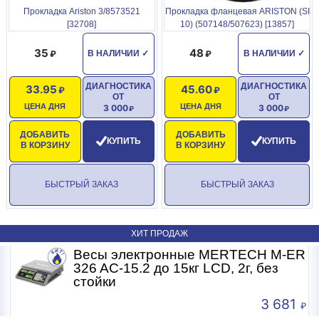
Прокладка Ariston 3/8573521
Прокладка фланцевая ARISTON (SI
[32708]
10) (507148/507623) [13857]
35
48
В НАЛИЧИИ
✓
В НАЛИЧИИ
✓
ДИАГНОСТИКА
ДИАГНОСТИКА
33.95
45.60
ОТ
ОТ
ЦЕНА ДНЯ
ЦЕНА ДНЯ
3 000
3 000
ДОБАВИТЬ
ДОБАВИТЬ
КУПИТЬ
КУПИТЬ
В КОРЗИНУ
В КОРЗИНУ
БЫСТРЫЙ ЗАКАЗ
БЫСТРЫЙ ЗАКАЗ
ХИТ ПРОДАЖ
R
Весы электронные MERTECH M-ER
326 AC-15.2 до 15кг LCD, 2г, без
стойки
3 681