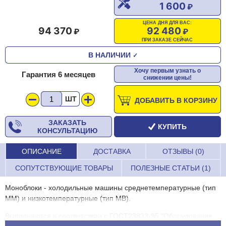
1 600
ЦЕНА ДНЯ ДЛЯ ВАС:
94 370
92 480
ПРИ ЗАКАЗЕ СЕЙЧАС
В НАЛИЧИИ
✓
Хочу первым узнать о
Гарантия 6 месяцев
снижении цены!
ШТ
ДОБАВИТЬ В КОРЗИНУ
ЗАКАЗАТЬ
КУПИТЬ
КОНСУЛЬТАЦИЮ
ОПИСАНИЕ
ДОСТАВКА
ОТЗЫВЫ (0)
СОПУТСТВУЮЩИЕ ТОВАРЫ
ПОЛЕЗНЫЕ СТАТЬИ (1)
Моноблоки - холодильные машины среднетемпературные (тип
ММ) и низкотемпературные (тип МВ).
Выполняются в соответствии с ГОСТ23833-95 "Oборудование