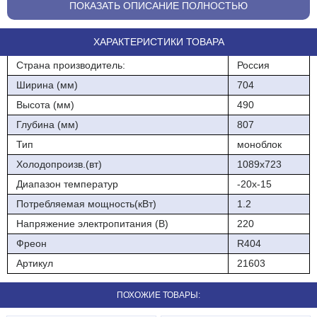
холодильное торговое" и предназначены для работы при
ПОКАЗАТЬ ОПИСАНИЕ ПОЛНОСТЬЮ
температуре окружающего воздуха от +5°С до +40°С и
относительной влажности не выше 80%.
ХАРАКТЕРИСТИКИ ТОВАРА
При установке комплекта для работы в зимних условиях -
Страна производитель:
Россия
"зимний комплект" (U) - температура окружающего воздуха
должна быть не ниже -10°С.
Ширина (мм)
704
Высота (мм)
490
В состав комплектующих стандартного исполнения моноблоков
входят:
Глубина (мм)
807
Тип
моноблок
- светильник с лампой накаливания
Холодопроизв.(вт)
1089х723
- соединитель сетевой
Диапазон температур
-20х-15
- выключатель
Потребляемая мощность(кВт)
1.2
- розетка (для 3-х фазных агрегатов)
Напряжение электропитания (В)
220
Фреон
R404
- трубка слива воды
Артикул
21603
- кронштейн навески
ПОХОЖИЕ ТОВАРЫ:
- метизы