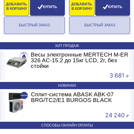
Производительность, м3/час 600
ДОБАВИТЬ
ДОБАВИТЬ
КУПИТЬ
КУПИТЬ
В КОРЗИНУ
В КОРЗИНУ
Тип оттайки электрическая
Дальность струи воздуха, м 4
БЫСТРЫЙ ЗАКАЗ
БЫСТРЫЙ ЗАКАЗ
Электрокабель
Внешний силовой электрокабель 4*1.5+1*1.5
ХИТ ПРОДАЖ
Соединение датчиков 3*0.75
R
Весы электронные MERTECH M-ER
326 AC-15.2 до 15кг LCD, 2г, без
Логистическая информация
стойки
Вес нетто, кг 56
3 681
Вес брутто, кг 88
НОВИНКИ
Сплит-система ABASK ABK-07
Габаритные размеры, мм 807*490*704
BRG/TC2/E1 BURGOS BLACK
Размеры в упаковке, мм 879*563*914
24 240
-20 ...-15 объем 2,6 - 7 куб.м, 220В
СПОСОБЫ ОНЛАЙН ОПЛАТЫ