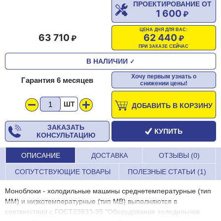
ПРОЕКТИРОВАНИЕ ОТ
1 600
ЦЕНА ДНЯ ДЛЯ ВАС:
63 710
62 440
ПРИ ЗАКАЗЕ СЕЙЧАС
В НАЛИЧИИ
✓
Хочу первым узнать о
Гарантия 6 месяцев
снижении цены!
ШТ
ДОБАВИТЬ В КОРЗИНУ
ЗАКАЗАТЬ
КУПИТЬ
КОНСУЛЬТАЦИЮ
ОПИСАНИЕ
ДОСТАВКА
ОТЗЫВЫ (0)
СОПУТСТВУЮЩИЕ ТОВАРЫ
ПОЛЕЗНЫЕ СТАТЬИ (1)
Моноблоки - холодильные машины среднетемпературные (тип
ММ) и низкотемпературные (тип МВ) выполняются в
соответствии с ГОСТ23833-95 "Oборудование холодильное