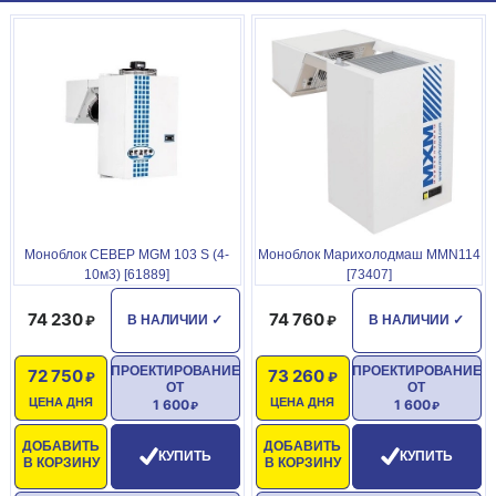
- более низкая цена.
Моноблоки заправлены хладагентом, протестированы на
заводе и полностью готовы к эксплуатации.
Моноблок СЕВЕР MGM 103 S (4-
Моноблок Марихолодмаш MMN114
10м3) [61889]
[73407]
74 230
74 760
В НАЛИЧИИ
✓
В НАЛИЧИИ
✓
ПРОЕКТИРОВАНИЕ
ПРОЕКТИРОВАНИЕ
72 750
73 260
ОТ
ОТ
ЦЕНА ДНЯ
ЦЕНА ДНЯ
1 600
1 600
ДОБАВИТЬ
ДОБАВИТЬ
КУПИТЬ
КУПИТЬ
В КОРЗИНУ
В КОРЗИНУ