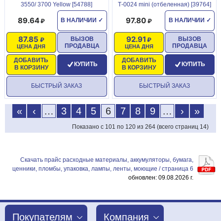
3550/ 3700 Yellow [54788]
Т-0024 mini (отбеленная) [39764]
89.64
97.80
В НАЛИЧИИ
✓
В НАЛИЧИИ
✓
87.85
92.91
ВЫЗОВ
ВЫЗОВ
ПРОДАВЦА
ПРОДАВЦА
ЦЕНА ДНЯ
ЦЕНА ДНЯ
ДОБАВИТЬ
ДОБАВИТЬ
КУПИТЬ
КУПИТЬ
В КОРЗИНУ
В КОРЗИНУ
БЫСТРЫЙ ЗАКАЗ
БЫСТРЫЙ ЗАКАЗ
«
‹
…
3
4
5
6
7
8
9
…
›
»
Показано с 101 по 120 из 264 (всего страниц 14)
Скачать прайс
расходные материалы, аккумуляторы, бумага,
ценники, пломбы, упаковка, лампы, ленты, моющие / страница 6
обновлен: 09.08.2026 г.
Покупателям
Компания