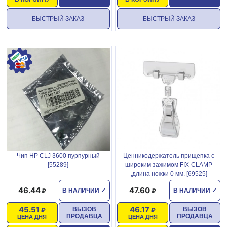
БЫСТРЫЙ ЗАКАЗ
БЫСТРЫЙ ЗАКАЗ
Чип HP CLJ 3600 пурпурный
Ценникодержатель прищепка с
[55289]
широким зажимом FIX-CLAMP
,длина ножки 0 мм. [69525]
46.44
47.60
В НАЛИЧИИ
✓
В НАЛИЧИИ
✓
45.51
46.17
ВЫЗОВ
ВЫЗОВ
ПРОДАВЦА
ПРОДАВЦА
ЦЕНА ДНЯ
ЦЕНА ДНЯ