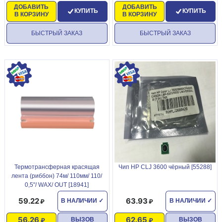
ДОБАВИТЬ
ДОБАВИТЬ
КУПИТЬ
КУПИТЬ
В КОРЗИНУ
В КОРЗИНУ
БЫСТРЫЙ ЗАКАЗ
БЫСТРЫЙ ЗАКАЗ
Термотрансферная красящая
Чип HP CLJ 3600 чёрный [55288]
лента (риббон) 74м/ 110мм/ 110/
0,5"/ WAX/ OUT [18941]
59.22
63.93
В НАЛИЧИИ
✓
В НАЛИЧИИ
✓
56.26
62.65
ВЫЗОВ
ВЫЗОВ