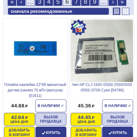
«
‹
…
3
4
5
6
7
8
9
…
›
»
Пломба-наклейка 22*66 магнитный
Чип HP CLJ 1500 /2500/ 2550/3500
датчик (синяя) 70 мТл (капсула)
/3550 /3700 Cyan [54786]
[51611]
44.88
45.36
В НАЛИЧИИ
✓
В НАЛИЧИИ
✓
42.64
44.45
ВЫЗОВ
ВЫЗОВ
ПРОДАВЦА
ПРОДАВЦА
ЦЕНА ДНЯ
ЦЕНА ДНЯ
ДОБАВИТЬ
ДОБАВИТЬ
КУПИТЬ
КУПИТЬ
В КОРЗИНУ
В КОРЗИНУ