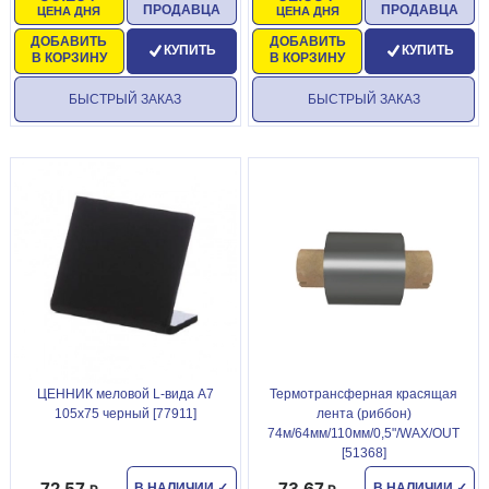
ПРОДАВЦА
ПРОДАВЦА
ЦЕНА ДНЯ
ЦЕНА ДНЯ
ДОБАВИТЬ
ДОБАВИТЬ
КУПИТЬ
КУПИТЬ
В КОРЗИНУ
В КОРЗИНУ
БЫСТРЫЙ ЗАКАЗ
БЫСТРЫЙ ЗАКАЗ
ЦЕННИК меловой L-вида А7
Термотрансферная красящая
105х75 черный [77911]
лента (риббон)
74м/64мм/110мм/0,5"/WAX/OUT
[51368]
72.57
73.67
В НАЛИЧИИ
✓
В НАЛИЧИИ
✓