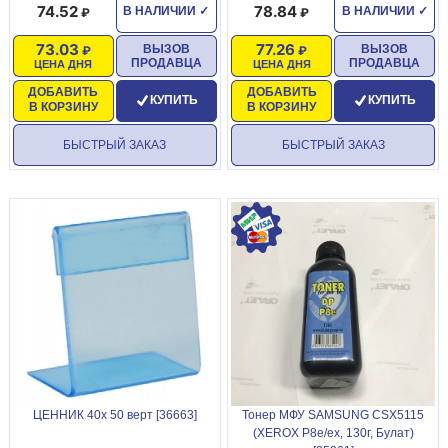
74.52
78.84
В НАЛИЧИИ
✓
В НАЛИЧИИ
✓
73.03
77.26
ВЫЗОВ
ВЫЗОВ
ПРОДАВЦА
ПРОДАВЦА
ЦЕНА ДНЯ
ЦЕНА ДНЯ
ДОБАВИТЬ
ДОБАВИТЬ
КУПИТЬ
КУПИТЬ
В КОРЗИНУ
В КОРЗИНУ
БЫСТРЫЙ ЗАКАЗ
БЫСТРЫЙ ЗАКАЗ
ЦЕННИК 40х 50 верт [36663]
Тонер МФУ SAMSUNG CSX5115
(XEROX P8e/ex, 130г, Булат)