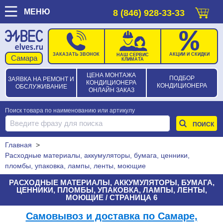
МЕНЮ
8 (846) 928-33-33
ЗАКАЗАТЬ ЗВОНОК
АКЦИИ И СКИДКИ
НАШ СЕРВИС
КЛИМАТА
ЦЕНА МОНТАЖА
ПОДБОР
ЗАЯВКА НА РЕМОНТ И
КОНДИЦИОНЕРА
КОНДИЦИОНЕРА
ОБСЛУЖИВАНИЕ
ОНЛАЙН ЗАКАЗ
Поиск товара по наименованию или артикулу
Главная
>
Расходные материалы, аккумуляторы, бумага, ценники,
пломбы, упаковка, лампы, ленты, моющие
РАСХОДНЫЕ МАТЕРИАЛЫ, АККУМУЛЯТОРЫ, БУМАГА,
ЦЕННИКИ, ПЛОМБЫ, УПАКОВКА, ЛАМПЫ, ЛЕНТЫ,
МОЮЩИЕ / СТРАНИЦА 6
Самовывоз и доставка по Самаре,