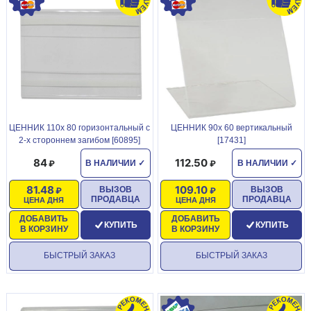
ЦЕННИК 110х 80 горизонтальный с
ЦЕННИК 90х 60 вертикальный
2-х стороннем загибом [60895]
[17431]
84
112.50
В НАЛИЧИИ
✓
В НАЛИЧИИ
✓
81.48
109.10
ВЫЗОВ
ВЫЗОВ
ПРОДАВЦА
ПРОДАВЦА
ЦЕНА ДНЯ
ЦЕНА ДНЯ
ДОБАВИТЬ
ДОБАВИТЬ
КУПИТЬ
КУПИТЬ
В КОРЗИНУ
В КОРЗИНУ
БЫСТРЫЙ ЗАКАЗ
БЫСТРЫЙ ЗАКАЗ