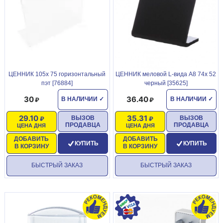
ЦЕННИК 105х 75 горизонтальный
ЦЕННИК меловой L-вида А8 74х 52
пэт [76884]
черный [35625]
30
36.40
В НАЛИЧИИ
✓
В НАЛИЧИИ
✓
29.10
35.31
ВЫЗОВ
ВЫЗОВ
ПРОДАВЦА
ПРОДАВЦА
ЦЕНА ДНЯ
ЦЕНА ДНЯ
ДОБАВИТЬ
ДОБАВИТЬ
КУПИТЬ
КУПИТЬ
В КОРЗИНУ
В КОРЗИНУ
БЫСТРЫЙ ЗАКАЗ
БЫСТРЫЙ ЗАКАЗ