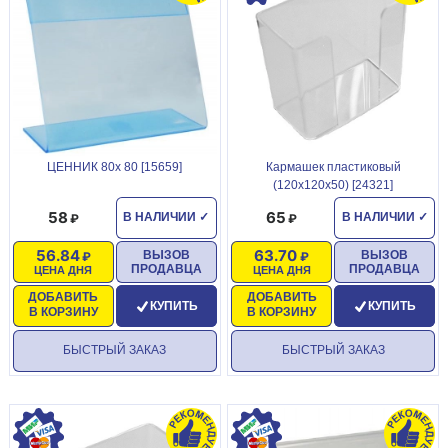
ЦЕННИК 80х 80 [15659]
Кармашек пластиковый
(120х120х50) [24321]
58
65
В НАЛИЧИИ
✓
В НАЛИЧИИ
✓
56.84
63.70
ВЫЗОВ
ВЫЗОВ
ПРОДАВЦА
ПРОДАВЦА
ЦЕНА ДНЯ
ЦЕНА ДНЯ
ДОБАВИТЬ
ДОБАВИТЬ
КУПИТЬ
КУПИТЬ
В КОРЗИНУ
В КОРЗИНУ
БЫСТРЫЙ ЗАКАЗ
БЫСТРЫЙ ЗАКАЗ