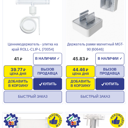
Ценникодержатель - улитка на
Держатель рамки магнитный MGT-
край ROLL-CLIP-L [70054]
90 [60646]
41
45.83
В НАЛИЧИИ
✓
В НАЛИЧИИ
✓
39.77
44.46
ВЫЗОВ
ВЫЗОВ
ПРОДАВЦА
ПРОДАВЦА
ЦЕНА ДНЯ
ЦЕНА ДНЯ
ДОБАВИТЬ
ДОБАВИТЬ
КУПИТЬ
КУПИТЬ
В КОРЗИНУ
В КОРЗИНУ
БЫСТРЫЙ ЗАКАЗ
БЫСТРЫЙ ЗАКАЗ