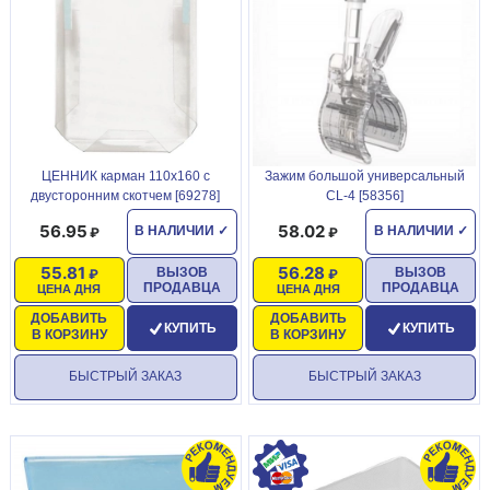
ЦЕННИК карман 110х160 с
Зажим большой универсальный
двусторонним скотчем [69278]
CL-4 [58356]
56.95
58.02
В НАЛИЧИИ
✓
В НАЛИЧИИ
✓
55.81
56.28
ВЫЗОВ
ВЫЗОВ
ПРОДАВЦА
ПРОДАВЦА
ЦЕНА ДНЯ
ЦЕНА ДНЯ
ДОБАВИТЬ
ДОБАВИТЬ
КУПИТЬ
КУПИТЬ
В КОРЗИНУ
В КОРЗИНУ
БЫСТРЫЙ ЗАКАЗ
БЫСТРЫЙ ЗАКАЗ