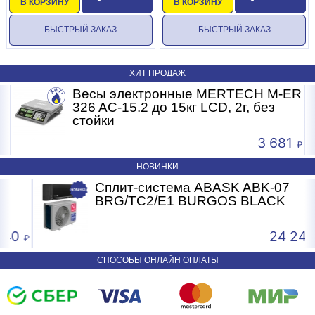
В КОРЗИНУ
В КОРЗИНУ
БЫСТРЫЙ ЗАКАЗ
БЫСТРЫЙ ЗАКАЗ
ХИТ ПРОДАЖ
R
Весы электронные MERTECH M-ER
326 AC-15.2 до 15кг LCD, 2г, без
стойки
3 681
НОВИНКИ
Сплит-система ABASK ABK-07
BRG/TC2/E1 BURGOS BLACK
0
24 240
СПОСОБЫ ОНЛАЙН ОПЛАТЫ