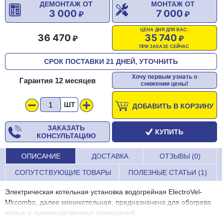
ДЕМОНТАЖ ОТ
МОНТАЖ ОТ
3 000
7 000
ЦЕНА ДНЯ ДЛЯ ВАС:
36 470
35 740
ПРИ ЗАКАЗЕ СЕЙЧАС
СРОК ПОСТАВКИ 21 ДНЕЙ, УТОЧНИТЬ
Хочу первым узнать о
Гарантия 12 месяцев
снижении цены!
ШТ
ДОБАВИТЬ В КОРЗИНУ
ЗАКАЗАТЬ
КУПИТЬ
КОНСУЛЬТАЦИЮ
ОПИСАНИЕ
ДОСТАВКА
ОТЗЫВЫ (0)
СОПУТСТВУЮЩИЕ ТОВАРЫ
ПОЛЕЗНЫЕ СТАТЬИ (1)
Электрическая котельная установка водогрейная ElectroVel-
Mkcombo, далее миникотельная, предназначена для обогрева
жилых и производственных помещений.