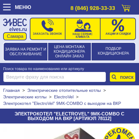
МЕНЮ
8 (846) 928-33-33
ЗАКАЗАТЬ ЗВОНОК
АКЦИИ И СКИДКИ
НАШ СЕРВИС
КЛИМАТА
ЦЕНА МОНТАЖА
ПОДБОР
ЗАЯВКА НА РЕМОНТ И
КОНДИЦИОНЕРА
КОНДИЦИОНЕРА
ОБСЛУЖИВАНИЕ
ОНЛАЙН ЗАКАЗ
Поиск товара по наименованию или артикулу
Главная
>
Электрические отопительные котлы
>
Электрические котлы
>
ElectroVel
>
Электрокотел "ElectroVel" 9МК-COMBO с выходом на ВКР
ЭЛЕКТРОКОТЕЛ "ELECTROVEL" 9МК-COMBO С
ВЫХОДОМ НА ВКР [АРТИКУЛ 78112]