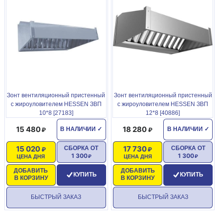
подвески (приобретается отдельно). Для более комфортной и
безопасной работы персонала возможна установка комплекта
светильника к зонту КС (приобретается отдельно).
Технические характеристки: Габаритные размеры
500х800х500мм; Тип зонта козырьковый; Наличие лабиринтных
фильтров; Кол-во патрубков 1шт; Диаметр патрубка 250мм;
Наличие жиросборника; Материал короба зонта оцинкованная
сталь; Материал лабиринтных фильтровнержавеющая сталь
AISI 430; Толщина стали 0,8мм; Масса 18кг.
Зонт вентиляционный пристенный
Зонт вентиляционный пристенный
с жироуловителем HESSEN ЗВП
с жироуловителем HESSEN ЗВП
КОД ИЗДЕЛИЯ
10*8 [27183]
12*8 [40886]
ТНВД 8421392009
15 480
18 280
В НАЛИЧИИ
✓
В НАЛИЧИИ
✓
15 020
17 730
СБОРКА ОТ
СБОРКА ОТ
1 300
1 300
ЦЕНА ДНЯ
ЦЕНА ДНЯ
ДОБАВИТЬ
ДОБАВИТЬ
КУПИТЬ
КУПИТЬ
В КОРЗИНУ
В КОРЗИНУ
БЫСТРЫЙ ЗАКАЗ
БЫСТРЫЙ ЗАКАЗ