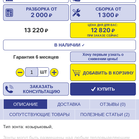
РАЗБОРКА ОТ
СБОРКА ОТ
2 000
1 300
ЦЕНА ДНЯ ДЛЯ ВАС:
13 220
12 820
ПРИ ЗАКАЗЕ СЕЙЧАС
В НАЛИЧИИ
✓
Хочу первым узнать о
Гарантия 6 месяцев
снижении цены!
ШТ
ДОБАВИТЬ В КОРЗИНУ
ЗАКАЗАТЬ
КУПИТЬ
КОНСУЛЬТАЦИЮ
ОПИСАНИЕ
ДОСТАВКА
ОТЗЫВЫ (0)
СОПУТСТВУЮЩИЕ ТОВАРЫ
ПОЛЕЗНЫЕ СТАТЬИ (2)
Тип зонта: козырьковый,
Зонты могут быть размещены над любым тепловыделяющим